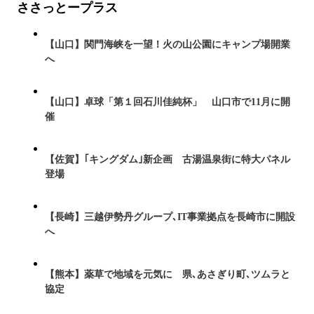
ささっとープラス
【山口】関門海峡を一望！火の山公園にキャンプ場開業
へ
【山口】卓球「第１回石川佳純杯」 山口市で11月に開
催
【佐賀】｢キングダム｣新企画 古湯温泉街に特大パネル
登場
【長崎】三越伊勢丹グループ､IT事業拠点を長崎市に開設
へ
【熊本】薬草で地域を元気に 県､あさぎり町､ツムラと
協定