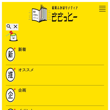
新着
オススメ
企画