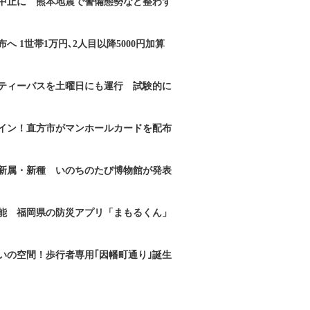
｣中止に 熊本地震で警備態勢など整わず
へ 1世帯1万円､2人目以降5000円加算
ティーバスを土曜日にも運行 試験的に
イン！直方市がマンホールカードを配布
新属・新種 いのちのたび博物館が発表
能 福岡県の防災アプリ「まもるくん」
いの空間！歩行者専用｢因幡町通り｣誕生