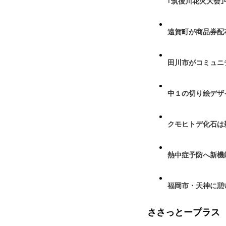
｢筑後川花火大会
遠賀町が商品券配布
田川市がコミュニ
中１の切り絵デザ
クモヒトデ化石は
熱中症予防へ新機
福岡市・天神に憩
ささっとープラス