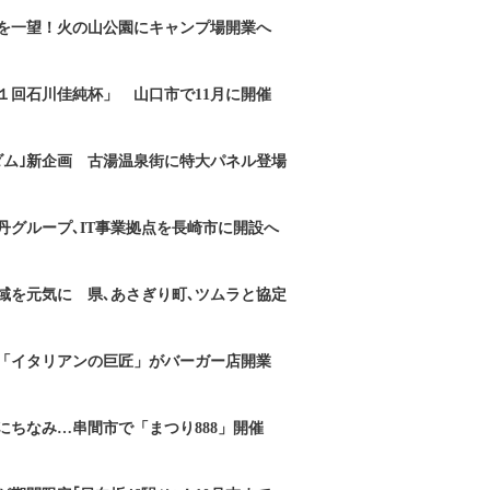
を一望！火の山公園にキャンプ場開業へ
１回石川佳純杯」 山口市で11月に開催
ダム｣新企画 古湯温泉街に特大パネル登場
丹グループ､IT事業拠点を長崎市に開設へ
域を元気に 県､あさぎり町､ツムラと協定
「イタリアンの巨匠」がバーガー店開業
にちなみ…串間市で「まつり888」開催