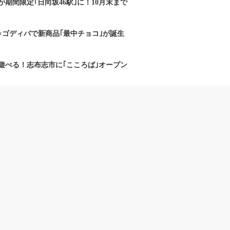
期間限定｢日向坂46駅｣に！10月末まで
×ゴディバで新商品｢最中チョコ｣が誕生
遊べる！志布志市に｢こころば｣オープン