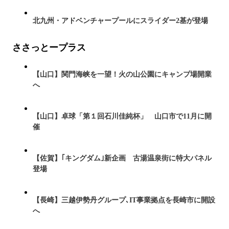
北九州・アドベンチャープールにスライダー2基が登場
ささっとープラス
【山口】関門海峡を一望！火の山公園にキャンプ場開業
へ
【山口】卓球「第１回石川佳純杯」 山口市で11月に開
催
【佐賀】｢キングダム｣新企画 古湯温泉街に特大パネル
登場
【長崎】三越伊勢丹グループ､IT事業拠点を長崎市に開設
へ