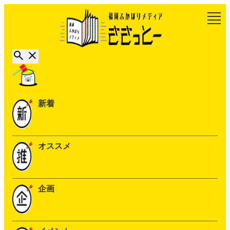
新着
オススメ
企画