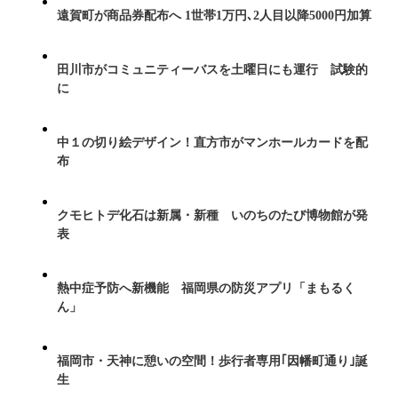
遠賀町が商品券配布へ 1世帯1万円､2人目以降5000円加算
田川市がコミュニティーバスを土曜日にも運行 試験的
に
中１の切り絵デザイン！直方市がマンホールカードを配
布
クモヒトデ化石は新属・新種 いのちのたび博物館が発
表
熱中症予防へ新機能 福岡県の防災アプリ「まもるく
ん」
福岡市・天神に憩いの空間！歩行者専用｢因幡町通り｣誕
生