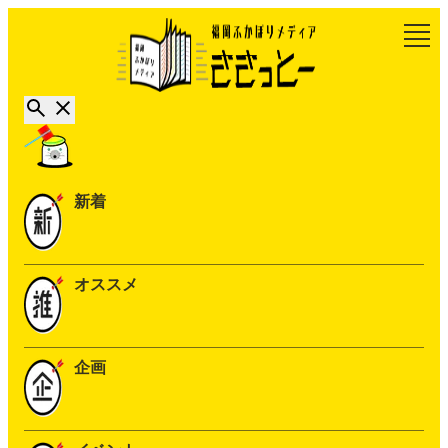
新着
オススメ
企画