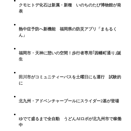
クモヒトデ化石は新属・新種 いのちのたび博物館が発
表
熱中症予防へ新機能 福岡県の防災アプリ「まもるく
ん」
福岡市・天神に憩いの空間！歩行者専用｢因幡町通り｣誕
生
田川市がコミュニティーバスを土曜日にも運行 試験的
に
北九州・アドベンチャープールにスライダー2基が登場
ゆでて盛るまで全自動 うどんAIロボが北九州市で稼働
中