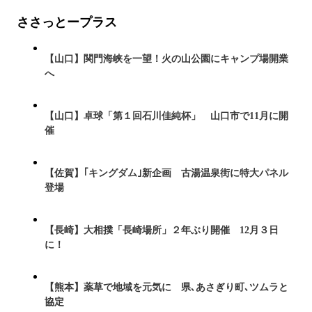
ささっとープラス
【山口】関門海峡を一望！火の山公園にキャンプ場開業
へ
【山口】卓球「第１回石川佳純杯」 山口市で11月に開
催
【佐賀】｢キングダム｣新企画 古湯温泉街に特大パネル
登場
【長崎】大相撲「長崎場所」２年ぶり開催 12月３日
に！
【熊本】薬草で地域を元気に 県､あさぎり町､ツムラと
協定