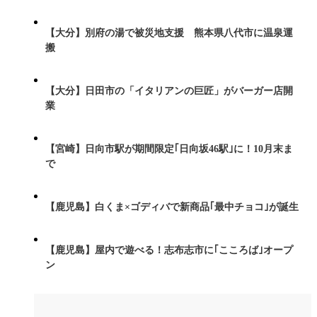
【大分】別府の湯で被災地支援 熊本県八代市に温泉運
搬
【大分】日田市の「イタリアンの巨匠」がバーガー店開
業
【宮崎】日向市駅が期間限定｢日向坂46駅｣に！10月末ま
で
【鹿児島】白くま×ゴディバで新商品｢最中チョコ｣が誕生
【鹿児島】屋内で遊べる！志布志市に｢こころば｣オープ
ン