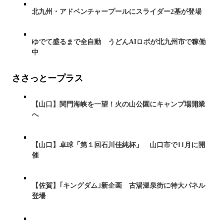
北九州・アドベンチャープールにスライダー2基が登場
ゆでて盛るまで全自動 うどんAIロボが北九州市で稼働
中
ささっとープラス
【山口】関門海峡を一望！火の山公園にキャンプ場開業
へ
【山口】卓球「第１回石川佳純杯」 山口市で11月に開
催
【佐賀】｢キングダム｣新企画 古湯温泉街に特大パネル
登場