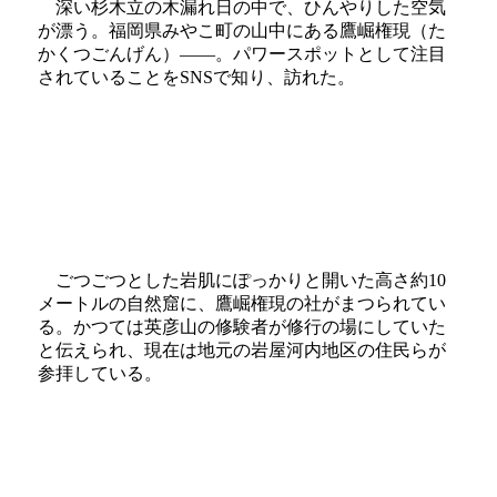
深い杉木立の木漏れ日の中で、ひんやりした空気
が漂う。福岡県みやこ町の山中にある鷹崛権現（た
かくつごんげん）――。パワースポットとして注目
されていることをSNSで知り、訪れた。
ごつごつとした岩肌にぽっかりと開いた高さ約10
メートルの自然窟に、鷹崛権現の社がまつられてい
る。かつては英彦山の修験者が修行の場にしていた
と伝えられ、現在は地元の岩屋河内地区の住民らが
参拝している。