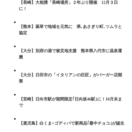
【長崎】大相撲「長崎場所」２年ぶり開催 12月３日
に！
【熊本】薬草で地域を元気に 県､あさぎり町､ツムラと
協定
【大分】別府の湯で被災地支援 熊本県八代市に温泉運
搬
【大分】日田市の「イタリアンの巨匠」がバーガー店開
業
【宮崎】日向市駅が期間限定｢日向坂46駅｣に！10月末ま
で
【鹿児島】白くま×ゴディバで新商品｢最中チョコ｣が誕生