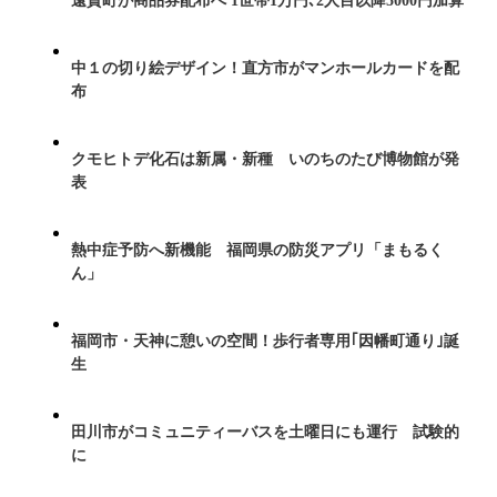
遠賀町が商品券配布へ 1世帯1万円､2人目以降5000円加算
中１の切り絵デザイン！直方市がマンホールカードを配
布
クモヒトデ化石は新属・新種 いのちのたび博物館が発
表
熱中症予防へ新機能 福岡県の防災アプリ「まもるく
ん」
福岡市・天神に憩いの空間！歩行者専用｢因幡町通り｣誕
生
田川市がコミュニティーバスを土曜日にも運行 試験的
に