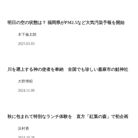
明日の空の状態は？ 福岡県がPM2.5など大気汚染予報を開始
木下倫太朗
2025.03.03
川を遡上する神の使者を奉納 全国でも珍しい嘉麻市の鮭神社
大野博昭
2024.11.09
秋に包まれて特別なランチ体験を 直方「紅葉の森」で初企画
浜村勇
2024.10.28