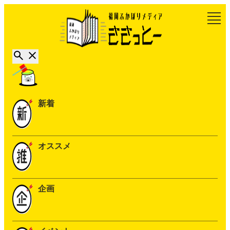
新着
オススメ
企画