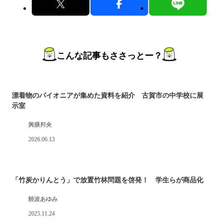
こんな記事もささっとー？
漂着物のパイオニアが集めた資料を紹介 古賀市の中学校に展
示室
興膳邦央
2026.06.13
「竹炭かりんとう」で放置竹林問題を啓発！ 学生らが商品化
饒波あゆみ
2025.11.24