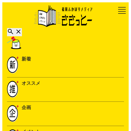
新着
オススメ
企画