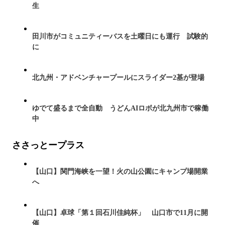
生
田川市がコミュニティーバスを土曜日にも運行 試験的
に
北九州・アドベンチャープールにスライダー2基が登場
ゆでて盛るまで全自動 うどんAIロボが北九州市で稼働
中
ささっとープラス
【山口】関門海峡を一望！火の山公園にキャンプ場開業
へ
【山口】卓球「第１回石川佳純杯」 山口市で11月に開
催