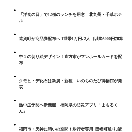
「洋食の日」で12種のランチを用意 北九州・千草ホテ
ル
遠賀町が商品券配布へ 1世帯1万円､2人目以降5000円加算
中１の切り絵デザイン！直方市がマンホールカードを配
布
クモヒトデ化石は新属・新種 いのちのたび博物館が発
表
熱中症予防へ新機能 福岡県の防災アプリ「まもるく
ん」
福岡市・天神に憩いの空間！歩行者専用｢因幡町通り｣誕