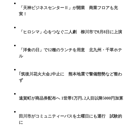
「天神ビジネスセンターⅡ」が開業 商業フロアも充
実！
「ヒロシマ」心をつなぐ二人劇 柳川市で8月8日に上演
「洋食の日」で12種のランチを用意 北九州・千草ホテ
ル
｢筑後川花火大会｣中止に 熊本地震で警備態勢など整わ
ず
遠賀町が商品券配布へ 1世帯1万円､2人目以降5000円加算
田川市がコミュニティーバスを土曜日にも運行 試験的
に