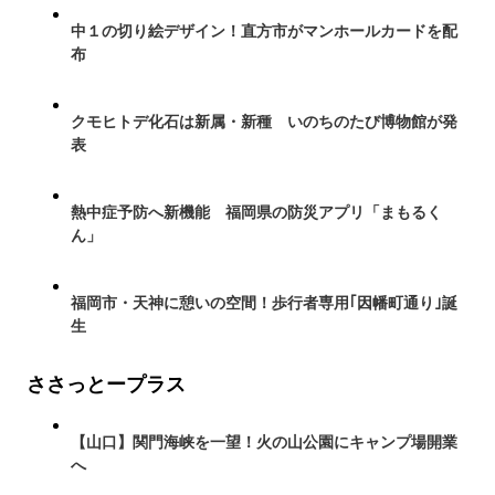
中１の切り絵デザイン！直方市がマンホールカードを配
布
クモヒトデ化石は新属・新種 いのちのたび博物館が発
表
熱中症予防へ新機能 福岡県の防災アプリ「まもるく
ん」
福岡市・天神に憩いの空間！歩行者専用｢因幡町通り｣誕
生
ささっとープラス
【山口】関門海峡を一望！火の山公園にキャンプ場開業
へ