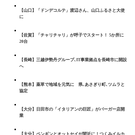
【山口】「ドンデコルテ」渡辺さん、山口ふるさと大使
に
【佐賀】「チャリチャリ」が呼子でスタート！ 5か所に
20台
【長崎】三越伊勢丹グループ､IT事業拠点を長崎市に開設
へ
【熊本】薬草で地域を元気に 県､あさぎり町､ツムラと
協定
【大分】日田市の「イタリアンの巨匠」がバーガー店開
業
【大分】ペンギンとオットセイが間近に！つくみイルカ