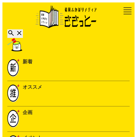
新着
オススメ
企画