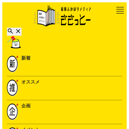
新着
オススメ
企画