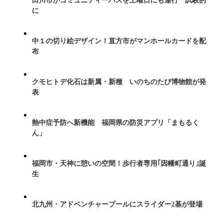
田川市がコミュニティーバスを土曜日にも運行 試験的
に
中１の切り絵デザイン！直方市がマンホールカードを配
布
クモヒトデ化石は新属・新種 いのちのたび博物館が発
表
熱中症予防へ新機能 福岡県の防災アプリ「まもるく
ん」
福岡市・天神に憩いの空間！歩行者専用｢因幡町通り｣誕
生
北九州・アドベンチャープールにスライダー2基が登場