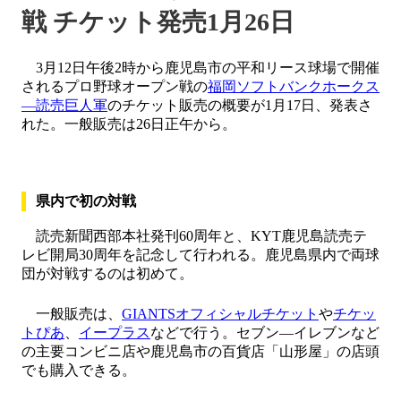
戦 チケット発売1月26日
3月12日午後2時から鹿児島市の平和リース球場で開催
されるプロ野球オープン戦の
福岡ソフトバンクホークス
―読売巨人軍
のチケット販売の概要が1月17日、発表さ
れた。一般販売は26日正午から。
県内で初の対戦
読売新聞西部本社発刊60周年と、KYT鹿児島読売テ
レビ開局30周年を記念して行われる。鹿児島県内で両球
団が対戦するのは初めて。
一般販売は、
GIANTSオフィシャルチケット
や
チケッ
トぴあ
、
イープラス
などで行う。セブン―イレブンなど
の主要コンビニ店や鹿児島市の百貨店「山形屋」の店頭
でも購入できる。