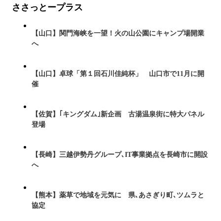
ささっとープラス
【山口】関門海峡を一望！火の山公園にキャンプ場開業
へ
【山口】卓球「第１回石川佳純杯」 山口市で11月に開
催
【佐賀】｢キングダム｣新企画 古湯温泉街に特大パネル
登場
【長崎】三越伊勢丹グループ､IT事業拠点を長崎市に開設
へ
【熊本】薬草で地域を元気に 県､あさぎり町､ツムラと
協定