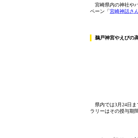
宮崎県内の神社やパ
ペーン「
宮崎神話さ
鵜戸神宮やえびの高
県内では3月24日
ラリーはその授与期