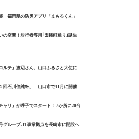
能 福岡県の防災アプリ「まもるくん」
いの空間！歩行者専用｢因幡町通り｣誕生
コルテ」渡辺さん、山口ふるさと大使に
１回石川佳純杯」 山口市で11月に開催
チャリ」が呼子でスタート！ 5か所に20台
丹グループ､IT事業拠点を長崎市に開設へ