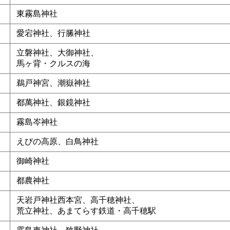
東霧島神社
愛宕神社、行縢神社
立磐神社、大御神社、
馬ヶ背・クルスの海
鵜戸神宮、潮嶽神社
都萬神社、銀鏡神社
霧島岑神社
えびの高原、白鳥神社
御崎神社
都農神社
天岩戸神社西本宮、高千穂神社、
荒立神社、あまてらす鉄道・高千穂駅