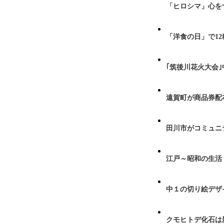
「ヒロシマ」心を
「洋食の日」で1
｢筑後川花火大会
遠賀町が商品券配布
田川市がコミュニ
江戸～昭和の生活
中１の切り絵デザ
クモヒトデ化石は