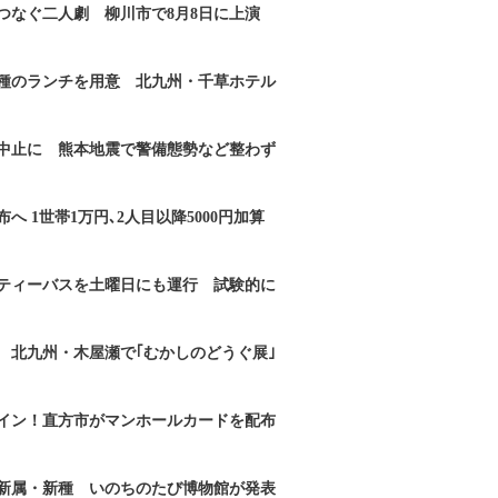
つなぐ二人劇 柳川市で8月8日に上演
2種のランチを用意 北九州・千草ホテル
｣中止に 熊本地震で警備態勢など整わず
へ 1世帯1万円､2人目以降5000円加算
ティーバスを土曜日にも運行 試験的に
 北九州・木屋瀬で｢むかしのどうぐ展｣
イン！直方市がマンホールカードを配布
新属・新種 いのちのたび博物館が発表