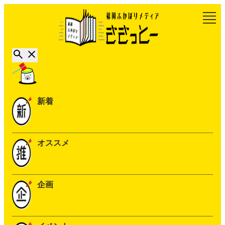
新着
オススメ
企画