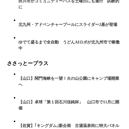
田川市がコミュニティーバスを土曜日にも運行 試験的
に
北九州・アドベンチャープールにスライダー2基が登場
ゆでて盛るまで全自動 うどんAIロボが北九州市で稼働
中
ささっとープラス
【山口】関門海峡を一望！火の山公園にキャンプ場開業
へ
【山口】卓球「第１回石川佳純杯」 山口市で11月に開
催
【佐賀】｢キングダム｣新企画 古湯温泉街に特大パネル