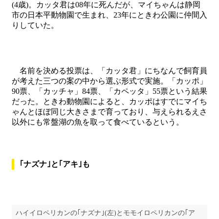
(4歳)。カッタ君は08年に死んだが、マイちゃんは静岡
市の日本平動物園で生まれ、23年にときわ公園に仲間入
りしていた。
名前を決める投票は、「カッタ君」にちなんで飼育員
が考えた三つの案の中から選ぶ形式で実施。「カッポ」
90票、「カッチャ」84票、「カペッタ」55票という結果
だった。ときわ動物園によると、カッポはすでにマイち
ゃんとほぼ同じ大きさまで育っており、与えられるえさ
以外にも常盤湖の魚を取って食べているという。
｢ナズナ｣と｢アキ｣も
ハイイロペリカンの｢ナズナ｣(左)とモモイロペリカンの｢ア