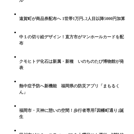
ル
遠賀町が商品券配布へ 1世帯1万円､2人目以降5000円加算
中１の切り絵デザイン！直方市がマンホールカードを配
布
クモヒトデ化石は新属・新種 いのちのたび博物館が発
表
熱中症予防へ新機能 福岡県の防災アプリ「まもるく
ん」
福岡市・天神に憩いの空間！歩行者専用｢因幡町通り｣誕
生