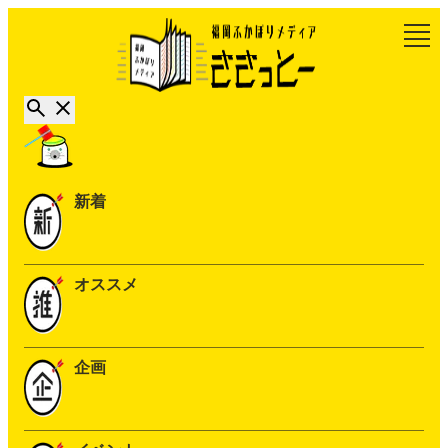
新着
オススメ
企画