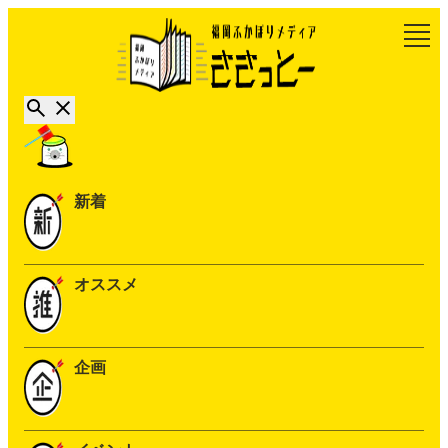
新着
オススメ
企画