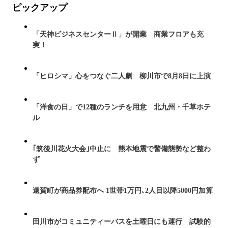
ピックアップ
「天神ビジネスセンターⅡ」が開業 商業フロアも充
実！
「ヒロシマ」心をつなぐ二人劇 柳川市で8月8日に上演
「洋食の日」で12種のランチを用意 北九州・千草ホテ
ル
｢筑後川花火大会｣中止に 熊本地震で警備態勢など整わ
ず
遠賀町が商品券配布へ 1世帯1万円､2人目以降5000円加算
田川市がコミュニティーバスを土曜日にも運行 試験的