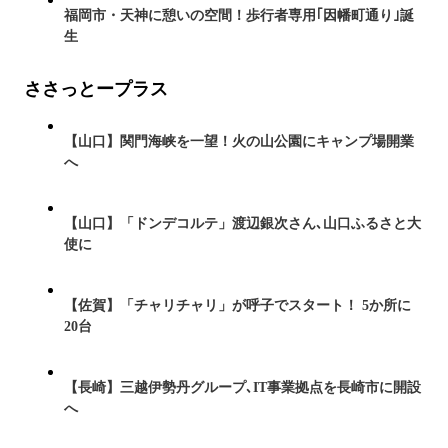
福岡市・天神に憩いの空間！歩行者専用｢因幡町通り｣誕
生
ささっとープラス
【山口】関門海峡を一望！火の山公園にキャンプ場開業
へ
【山口】「ドンデコルテ」渡辺銀次さん､山口ふるさと大
使に
【佐賀】「チャリチャリ」が呼子でスタート！ 5か所に
20台
【長崎】三越伊勢丹グループ､IT事業拠点を長崎市に開設
へ