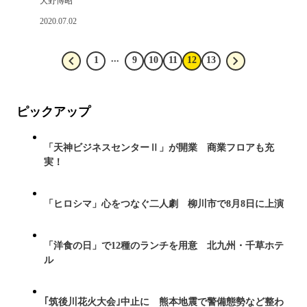
大野博昭
2020.07.02
...
1
9
10
11
12
13
ピックアップ
「天神ビジネスセンターⅡ」が開業 商業フロアも充
実！
「ヒロシマ」心をつなぐ二人劇 柳川市で8月8日に上演
「洋食の日」で12種のランチを用意 北九州・千草ホテ
ル
｢筑後川花火大会｣中止に 熊本地震で警備態勢など整わ