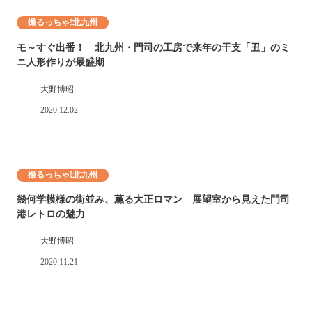
撮るっちゃ!北九州
モ～すぐ出番！ 北九州・門司の工房で来年の干支「丑」のミ
ニ人形作りが最盛期
大野博昭
2020.12.02
撮るっちゃ!北九州
幾何学模様の街並み、薫る大正ロマン 展望室から見えた門司
港レトロの魅力
大野博昭
2020.11.21