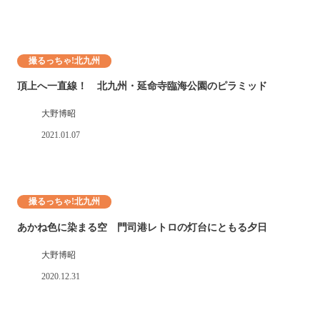
撮るっちゃ!北九州
頂上へ一直線！ 北九州・延命寺臨海公園のピラミッド
大野博昭
2021.01.07
撮るっちゃ!北九州
あかね色に染まる空 門司港レトロの灯台にともる夕日
大野博昭
2020.12.31