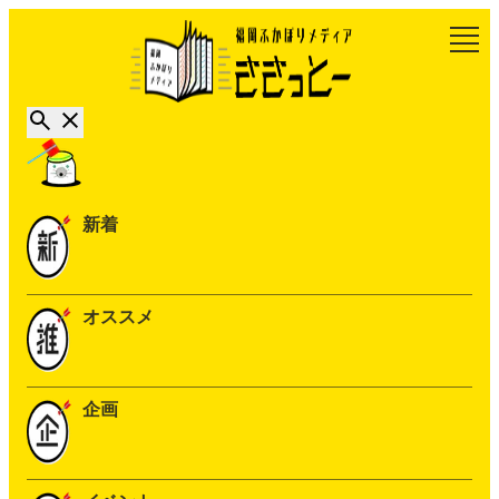
新着
オススメ
企画