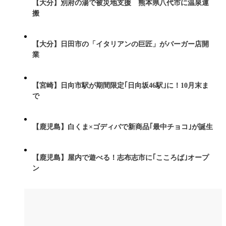
【大分】別府の湯で被災地支援 熊本県八代市に温泉運
搬
【大分】日田市の「イタリアンの巨匠」がバーガー店開
業
【宮崎】日向市駅が期間限定｢日向坂46駅｣に！10月末ま
で
【鹿児島】白くま×ゴディバで新商品｢最中チョコ｣が誕生
【鹿児島】屋内で遊べる！志布志市に｢こころば｣オープ
ン