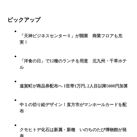
ピックアップ
「天神ビジネスセンターⅡ」が開業 商業フロアも充
実！
「洋食の日」で12種のランチを用意 北九州・千草ホテ
ル
遠賀町が商品券配布へ 1世帯1万円､2人目以降5000円加算
中１の切り絵デザイン！直方市がマンホールカードを配
布
クモヒトデ化石は新属・新種 いのちのたび博物館が発
表