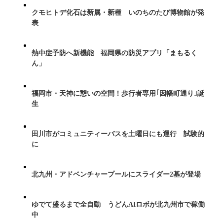
クモヒトデ化石は新属・新種 いのちのたび博物館が発
表
熱中症予防へ新機能 福岡県の防災アプリ「まもるく
ん」
福岡市・天神に憩いの空間！歩行者専用｢因幡町通り｣誕
生
田川市がコミュニティーバスを土曜日にも運行 試験的
に
北九州・アドベンチャープールにスライダー2基が登場
ゆでて盛るまで全自動 うどんAIロボが北九州市で稼働
中