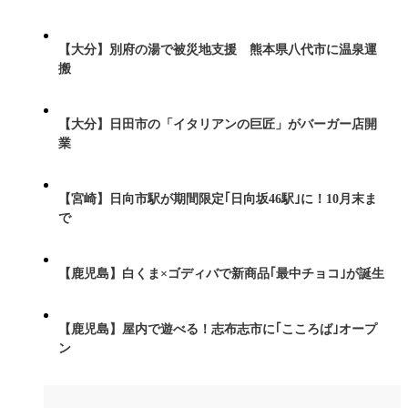
【大分】別府の湯で被災地支援 熊本県八代市に温泉運
搬
【大分】日田市の「イタリアンの巨匠」がバーガー店開
業
【宮崎】日向市駅が期間限定｢日向坂46駅｣に！10月末ま
で
【鹿児島】白くま×ゴディバで新商品｢最中チョコ｣が誕生
【鹿児島】屋内で遊べる！志布志市に｢こころば｣オープ
ン