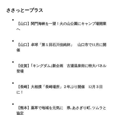
ささっとープラス
【山口】関門海峡を一望！火の山公園にキャンプ場開業
へ
【山口】卓球「第１回石川佳純杯」 山口市で11月に開
催
【佐賀】｢キングダム｣新企画 古湯温泉街に特大パネル
登場
【長崎】大相撲「長崎場所」２年ぶり開催 12月３日
に！
【熊本】薬草で地域を元気に 県､あさぎり町､ツムラと
協定