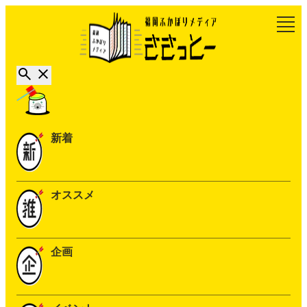
新着
オススメ
企画