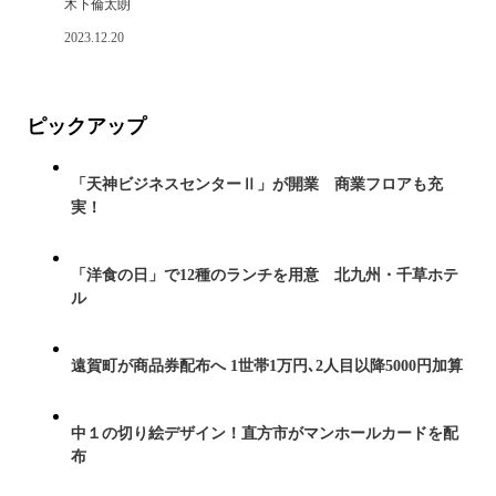
木下倫太朗
2023.12.20
ピックアップ
「天神ビジネスセンターⅡ」が開業 商業フロアも充
実！
「洋食の日」で12種のランチを用意 北九州・千草ホテ
ル
遠賀町が商品券配布へ 1世帯1万円､2人目以降5000円加算
中１の切り絵デザイン！直方市がマンホールカードを配
布