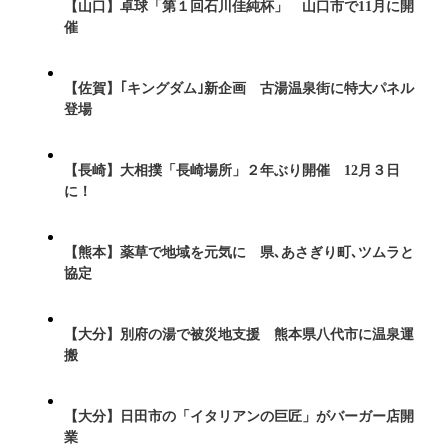
【山口】卓球「第１回石川佳純杯」 山口市で11月に開
催
【佐賀】｢キングダム｣新企画 古湯温泉街に特大パネル
登場
【長崎】大相撲「長崎場所」２年ぶり開催 12月３日
に！
【熊本】薬草で地域を元気に 県､あさぎり町､ツムラと
協定
【大分】別府の湯で被災地支援 熊本県八代市に温泉運
搬
【大分】日田市の「イタリアンの巨匠」がバーガー店開
業