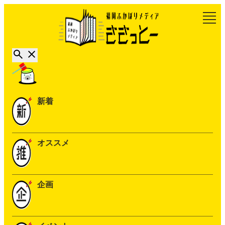
新着
オススメ
企画