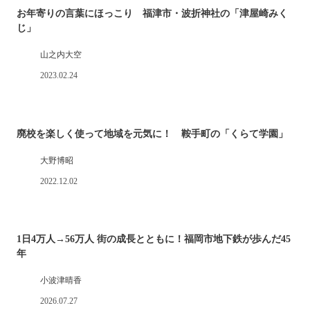
お年寄りの言葉にほっこり 福津市・波折神社の「津屋崎みく
じ」
山之内大空
2023.02.24
廃校を楽しく使って地域を元気に！ 鞍手町の「くらて学園」
大野博昭
2022.12.02
1日4万人→56万人 街の成長とともに！福岡市地下鉄が歩んだ45
年
小波津晴香
2026.07.27