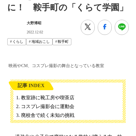
に！ 鞍手町の「くらて学園」
大野博昭
2022.12.02
くらし
地域おこし
鞍手町
映画やCM、コスプレ撮影の舞台となっている教室
記事 INDEX
教室跡に靴工房や喫茶店
コスプレ撮影会に運動会
廃校舎で続く未知の挑戦