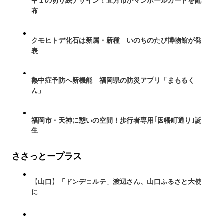
中１の切り絵デザイン！直方市がマンホールカードを配
布
クモヒトデ化石は新属・新種 いのちのたび博物館が発
表
熱中症予防へ新機能 福岡県の防災アプリ「まもるく
ん」
福岡市・天神に憩いの空間！歩行者専用｢因幡町通り｣誕
生
ささっとープラス
【山口】「ドンデコルテ」渡辺さん、山口ふるさと大使
に