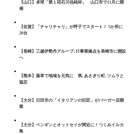
【山口】卓球「第１回石川佳純杯」 山口市で11月に開
催
【佐賀】「チャリチャリ」が呼子でスタート！ 5か所に
20台
【長崎】三越伊勢丹グループ､IT事業拠点を長崎市に開設
へ
【熊本】薬草で地域を元気に 県､あさぎり町､ツムラと
協定
【大分】日田市の「イタリアンの巨匠」がバーガー店開
業
【大分】ペンギンとオットセイが間近に！つくみイルカ
島