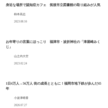
身近な場所で認知症カフェ 筑後市立図書館の取り組みが人気
柿本高志
2023.08.16
お年寄りの言葉にほっこり 福津市・波折神社の「津屋崎みく
じ」
山之内大空
2023.02.24
1日4万人→56万人 街の成長とともに！福岡市地下鉄が歩んだ45
年
小波津晴香
2026.07.27