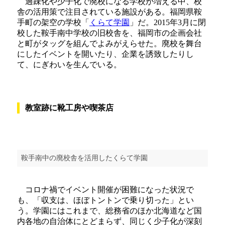
過疎化や少子化で廃校になる学校が増える中、校
舎の活用策で注目されている施設がある。福岡県鞍
手町の架空の学校「
くらて学園
」だ。2015年3月に閉
校した鞍手南中学校の旧校舎を、福岡市の企画会社
と町がタッグを組んでよみがえらせた。廃校を舞台
にしたイベントを開いたり、企業を誘致したりし
て、にぎわいを生んでいる。
教室跡に靴工房や喫茶店
鞍手南中の廃校舎を活用したくらて学園
コロナ禍でイベント開催が困難になった状況で
も、「収支は、ほぼトントンで乗り切った」とい
う。学園にはこれまで、総務省のほか北海道など国
内各地の自治体にとどまらず、同じく少子化が深刻