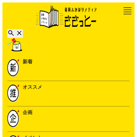
新着
オススメ
企画