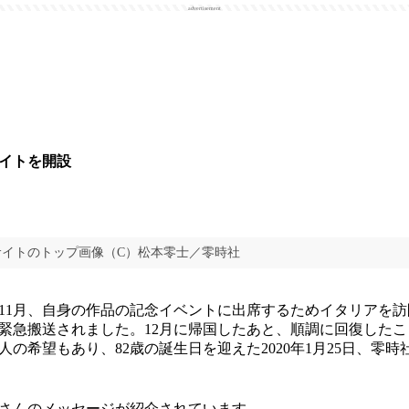
advertisement
サイトを開設
サイトのトップ画像（C）松本零士／零時社
年11月、自身の作品の記念イベントに出席するためイタリアを
緊急搬送されました。12月に帰国したあと、順調に回復した
の希望もあり、82歳の誕生日を迎えた2020年1月25日、零
さんのメッセージが紹介されています。