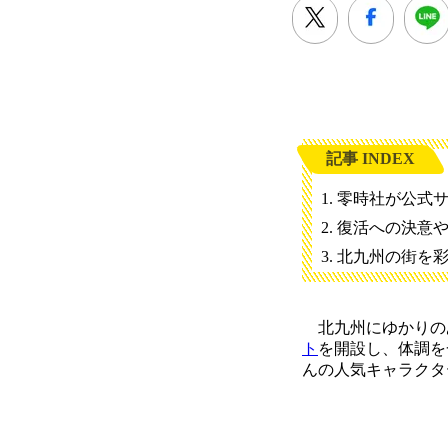
記事 INDEX
零時社が公式
復活への決意
北九州の街を
北九州にゆかりの
ト
を開設し、体調を
んの人気キャラクタ