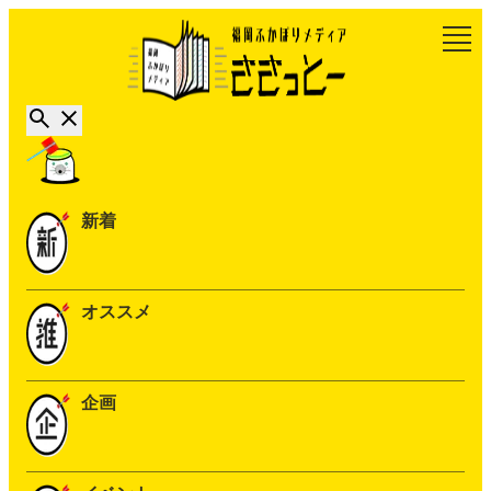
新着
オススメ
企画