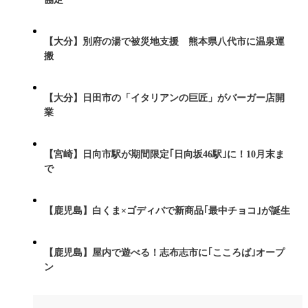
【大分】別府の湯で被災地支援 熊本県八代市に温泉運
搬
【大分】日田市の「イタリアンの巨匠」がバーガー店開
業
【宮崎】日向市駅が期間限定｢日向坂46駅｣に！10月末ま
で
【鹿児島】白くま×ゴディバで新商品｢最中チョコ｣が誕生
【鹿児島】屋内で遊べる！志布志市に｢こころば｣オープ
ン