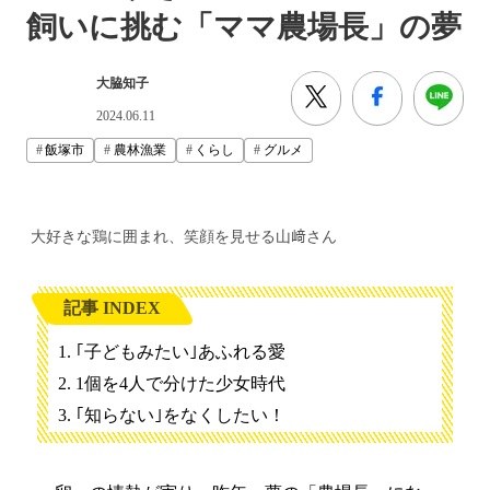
飼いに挑む「ママ農場長」の夢
大脇知子
2024.06.11
飯塚市
農林漁業
くらし
グルメ
大好きな鶏に囲まれ、笑顔を見せる山﨑さん
記事 INDEX
｢子どもみたい｣あふれる愛
1個を4人で分けた少女時代
｢知らない｣をなくしたい！