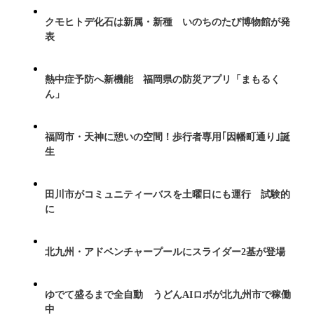
クモヒトデ化石は新属・新種 いのちのたび博物館が発
表
熱中症予防へ新機能 福岡県の防災アプリ「まもるく
ん」
福岡市・天神に憩いの空間！歩行者専用｢因幡町通り｣誕
生
田川市がコミュニティーバスを土曜日にも運行 試験的
に
北九州・アドベンチャープールにスライダー2基が登場
ゆでて盛るまで全自動 うどんAIロボが北九州市で稼働
中