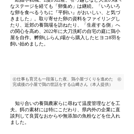
なステージを経ても「卵集め」は継続。「いろいろ
な卵を食べるうちに『平飼い』がおいしい、と気づ
きました」。取り寄せた卵の資料をファイリングし
たり、近郊の養鶏場を訪ねたり、「生産する側」へ
の関心を高め、2022年に大刀洗町の自宅の庭に鶏小
屋を自作。孵卵(ふらん)場から購入したヒヨコ8羽を
飼い始めました。
㊧仕事も育児も一段落した夜、鶏小屋づくりを進めた ㊨
完成後の小屋で鶏の世話をする山﨑さん（本人提供）
知り合いの養鶏農家らに尋ねて温度管理などを工
夫。餌の素材には特にこだわり、県内外の企業に直
談判して良質なおからや無添加の魚粉などを仕入れ
ました。