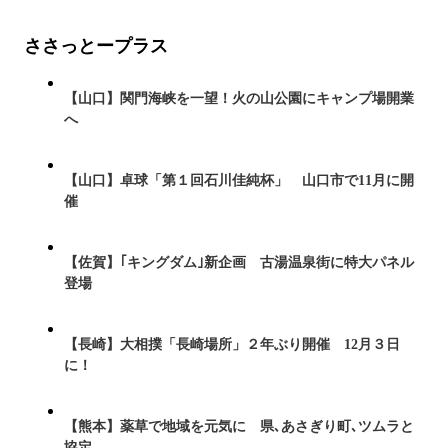
ささっとープラス
【山口】関門海峡を一望！火の山公園にキャンプ場開業
へ
【山口】卓球「第１回石川佳純杯」 山口市で11月に開
催
【佐賀】｢キングダム｣新企画 古湯温泉街に特大パネル
登場
【長崎】大相撲「長崎場所」２年ぶり開催 12月３日
に！
【熊本】薬草で地域を元気に 県､あさぎり町､ツムラと
協定