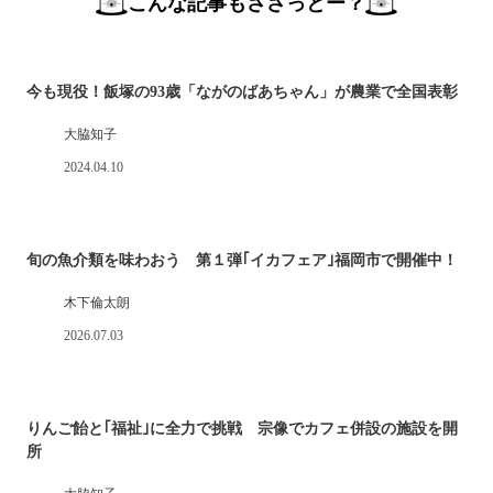
こんな記事もささっとー？
今も現役！飯塚の93歳「ながのばあちゃん」が農業で全国表彰
大脇知子
2024.04.10
旬の魚介類を味わおう 第１弾｢イカフェア｣福岡市で開催中！
木下倫太朗
2026.07.03
りんご飴と｢福祉｣に全力で挑戦 宗像でカフェ併設の施設を開
所