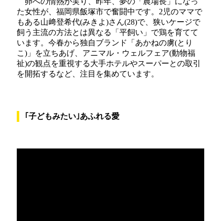
卵への情熱が実り、昨年、夢の「農場長」になっ
た女性が、福岡県飯塚市で奮闘中です。2児のママで
もある山﨑登希代(みきよ)さん(28)で、狭いケージで
飼う主流の方法とは異なる「平飼い」で鶏を育てて
います。今春から独自ブランド「あかねの虜(とり
こ)」を立ちあげ、アニマル・ウェルフェア(動物福
祉)の観点を重視する大手ホテルやスーパーとの取引
を開拓するなど、注目を集めています。
｢子どもみたい｣あふれる愛