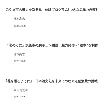
みやま市の魅力を新発見 体験プログラム｢つきなみ旅｣が好評
柿本高志
2025.08.27
「恋のくに」筑後市の胸キュン物語 魅力発信へ"絵本"を制作
柿本高志
2025.08.06
｢花を贈るように｣ 日本酒文化を未来につなぐ老舗酒蔵の挑戦
木下倫太朗
2025.02.23