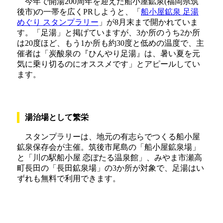
今年で開湯200周年を迎えた船小屋鉱泉(福岡県筑
後市)の一帯を広くPRしようと、「
船小屋鉱泉 足湯
めぐり スタンプラリー
」が8月末まで開かれていま
す。「足湯」と掲げていますが、3か所のうち2か所
は20度ほど、もう1か所も約30度と低めの温度で、主
催者は「炭酸泉の『ひんやり足湯』は、暑い夏を元
気に乗り切るのにオススメです」とアピールしてい
ます。
湯治場として繁栄
スタンプラリーは、地元の有志らでつくる船小屋
鉱泉保存会が主催。筑後市尾島の「船小屋鉱泉場」
と「川の駅船小屋 恋ぼたる温泉館」、みやま市瀬高
町長田の「長田鉱泉場」の3か所が対象で、足湯はい
ずれも無料で利用できます。