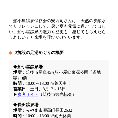
船小屋鉱泉保存会の安西司さんは「天然の炭酸水
でリフレッシュして、暑い夏も元気に過ごしてほし
い。船小屋鉱泉の魅力や歴史も、感じてもらえたら
うれしい」と来場を呼びかけています。
3施設の足湯めぐりの概要
◆
船小屋鉱泉場
場所
：筑後市尾島457(船小屋鉱泉源公園『雀地
獄』)前
時間
：10:00～18:00 ※荒天中止
営業日
：土日、8月12～15日
▶
参考サイト
（筑後市観光協会）
◆
長田鉱泉場
場所
：みやま市瀬高町長田2632
時間
：10:00～18:00 ※雨天休業