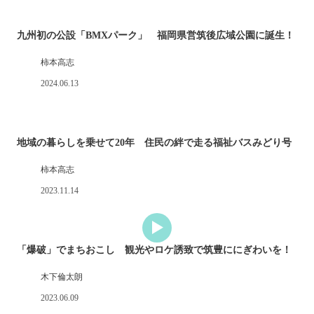
九州初の公設「BMXパーク」 福岡県営筑後広域公園に誕生！
柿本高志
2024.06.13
地域の暮らしを乗せて20年 住民の絆で走る福祉バスみどり号
柿本高志
2023.11.14
「爆破」でまちおこし 観光やロケ誘致で筑豊ににぎわいを！
木下倫太朗
2023.06.09