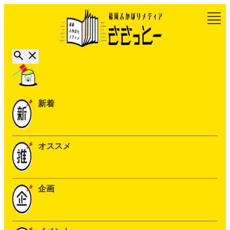
新着
オススメ
企画