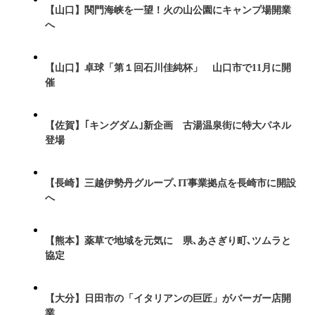
【山口】関門海峡を一望！火の山公園にキャンプ場開業
へ
【山口】卓球「第１回石川佳純杯」 山口市で11月に開
催
【佐賀】｢キングダム｣新企画 古湯温泉街に特大パネル
登場
【長崎】三越伊勢丹グループ､IT事業拠点を長崎市に開設
へ
【熊本】薬草で地域を元気に 県､あさぎり町､ツムラと
協定
【大分】日田市の「イタリアンの巨匠」がバーガー店開
業