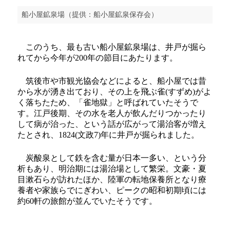
船小屋鉱泉場（提供：船小屋鉱泉保存会）
このうち、最も古い船小屋鉱泉場は、井戸が掘ら
れてから今年が200年の節目にあたります。
筑後市や市観光協会などによると、船小屋では昔
から水が湧き出ており、その上を飛ぶ雀(すずめ)がよ
く落ちたため、「雀地獄」と呼ばれていたそうで
す。江戸後期、その水を老人が飲んだりつかったり
して病が治った、という話が広がって湯治客が増え
たとされ、1824(文政7)年に井戸が掘られました。
炭酸泉として鉄を含む量が日本一多い、という分
析もあり、明治期には湯治場として繁栄。文豪・夏
目漱石らが訪れたほか、陸軍の転地保養所となり療
養者や家族らでにぎわい、ピークの昭和初期頃には
約60軒の旅館が並んでいたそうです。