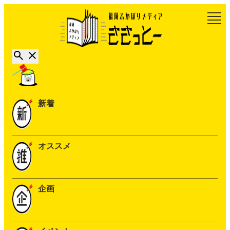
新着
オススメ
企画