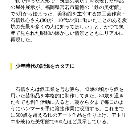
鉄で作った人形で「筑豊の炭坑」を表現した作品
の屋外展示が、福岡県宮若市龍徳の「鉄の美術館」
で5月から始まった。美術館を主宰する鉄工芸作家・
石橋鉄心さん(80)が「10代の頃に働いたことのある炭
坑の光景を多くの人に知ってほしい」と、かつて筑
豊で見られた昭和の懐かしい情景とともにリアルに
再現した。
少年時代の記憶をカタチに
石橋さんは鉄工業を営む傍ら、42歳の頃から鉄を
用いた芸術品を本格的に制作してきた。80歳を過ぎ
た今でも創作活動に入ると、朝から夕まで毎日のよ
うにハンマーを手に溶接作業に没頭する。これまで
に500点を超える鉄のアート作品を作り上げ、アトリ
エを兼ねた美術館で300点ほど展示している。