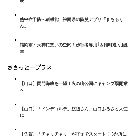
表
熱中症予防へ新機能 福岡県の防災アプリ「まもるく
ん」
福岡市・天神に憩いの空間！歩行者専用｢因幡町通り｣誕
生
ささっとープラス
【山口】関門海峡を一望！火の山公園にキャンプ場開業
へ
【山口】「ドンデコルテ」渡辺さん、山口ふるさと大使
に
【佐賀】「チャリチャリ」が呼子でスタート！ 5か所に