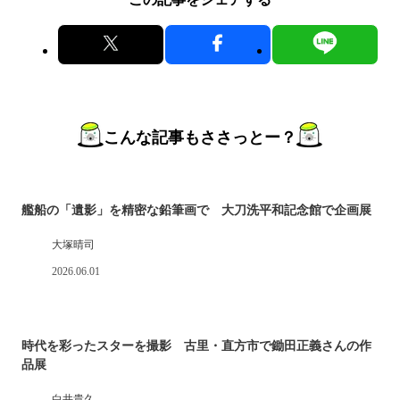
こんな記事もささっとー？
艦船の「遺影」を精密な鉛筆画で 大刀洗平和記念館で企画展
大塚晴司
2026.06.01
時代を彩ったスターを撮影 古里・直方市で鋤田正義さんの作
品展
白井貴久