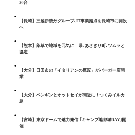
20台
【長崎】三越伊勢丹グループ､IT事業拠点を長崎市に開設
へ
【熊本】薬草で地域を元気に 県､あさぎり町､ツムラと
協定
【大分】日田市の「イタリアンの巨匠」がバーガー店開
業
【大分】ペンギンとオットセイが間近に！つくみイルカ
島
【宮崎】東京ドームで魅力発信 ｢キャンプ地都城DAY｣開
催