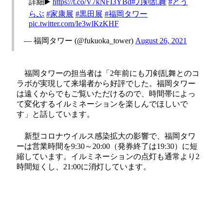
詳細▶️
https://t.co/V7kNFI3YBd
#刀剣乱舞
#とう
らぶ
#家康展
#黒田展
#福岡タワー
pic.twitter.com/Ie3wlKzKHF
— 福岡タワー (@fukuoka_tower)
August 26, 2021
福岡タワーの担当者は「2年前にも刀剣乱舞とのコ
ラボが実現して来場者から好評でした。福岡タワー
は遠くからでもご覧いただけるので、時間帯によっ
て変化するイルミネーションを楽しんでほしいで
す」と話しています。
新型コロナウイルス感染拡大の影響で、福岡タワ
ーは営業時間を9:30～20:00（発券終了は19:30）に短
縮しています。イルミネーションの点灯も通常より2
時間短くし、21:00に消灯しています。