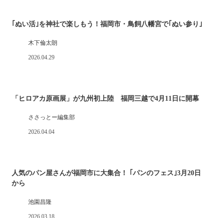
｢ぬい活｣を神社で楽しもう！福岡市・鳥飼八幡宮で｢ぬい参り｣
木下倫太朗
2026.04.29
「ヒロアカ原画展」が九州初上陸 福岡三越で4月11日に開幕
ささっとー編集部
2026.04.04
人気のパン屋さんが福岡市に大集合！ ｢パンのフェス｣3月20日
から
池園昌隆
2026.03.18