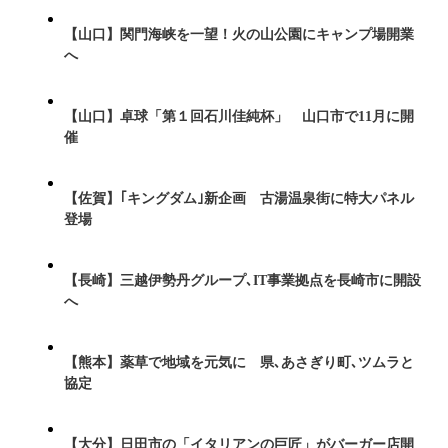
【山口】関門海峡を一望！火の山公園にキャンプ場開業
へ
【山口】卓球「第１回石川佳純杯」 山口市で11月に開
催
【佐賀】｢キングダム｣新企画 古湯温泉街に特大パネル
登場
【長崎】三越伊勢丹グループ､IT事業拠点を長崎市に開設
へ
【熊本】薬草で地域を元気に 県､あさぎり町､ツムラと
協定
【大分】日田市の「イタリアンの巨匠」がバーガー店開