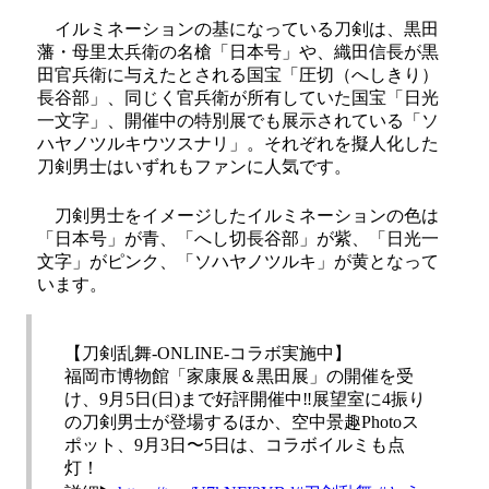
イルミネーションの基になっている刀剣は、黒田
藩・母里太兵衛の名槍「日本号」や、織田信長が黒
田官兵衛に与えたとされる国宝「圧切（へしきり）
長谷部」、同じく官兵衛が所有していた国宝「日光
一文字」、開催中の特別展でも展示されている「ソ
ハヤノツルキウツスナリ」。それぞれを擬人化した
刀剣男士はいずれもファンに人気です。
刀剣男士をイメージしたイルミネーションの色は
「日本号」が青、「へし切長谷部」が紫、「日光一
文字」がピンク、「ソハヤノツルキ」が黄となって
います。
【刀剣乱舞-ONLINE-コラボ実施中】
福岡市博物館「家康展＆黒田展」の開催を受
け、9月5日(日)まで好評開催中‼️展望室に4振り
の刀剣男士が登場するほか、空中景趣Photoス
ポット、9月3日〜5日は、コラボイルミも点
灯！