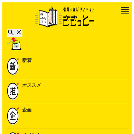
新着
オススメ
企画