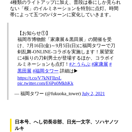
4種類のライトアップに加え、普段は春にしか見られ
ない「桜」のイルミネーションを特別に点灯。時間
帯によって五つのパターンに変化していきます。
【お知らせ①】
福岡市博物館「家康展＆黒田展」の開催を受
け、7月16日(金)～9月5日(日)に福岡タワーで刀
剣乱舞-ONLINE-コラボを実施します！展望室
に4振りの刀剣男士が登場するほか、コラボイ
ルミネーションも点灯！
#とうらぶ
#家康展
#
黒田展
#福岡タワー
詳細は▶️
https://t.co/V7kNFIlzsL
pic.twitter.com/E6Pn0MkhKk
— 福岡タワー (@fukuoka_tower)
July 2, 2021
日本号、へし切長谷部、日光一文字、ソハヤノツ
ルキ