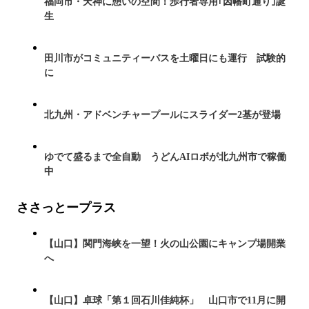
福岡市・天神に憩いの空間！歩行者専用｢因幡町通り｣誕
生
田川市がコミュニティーバスを土曜日にも運行 試験的
に
北九州・アドベンチャープールにスライダー2基が登場
ゆでて盛るまで全自動 うどんAIロボが北九州市で稼働
中
ささっとープラス
【山口】関門海峡を一望！火の山公園にキャンプ場開業
へ
【山口】卓球「第１回石川佳純杯」 山口市で11月に開