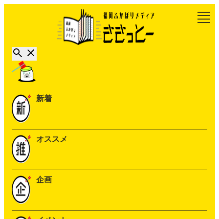
新着
オススメ
企画