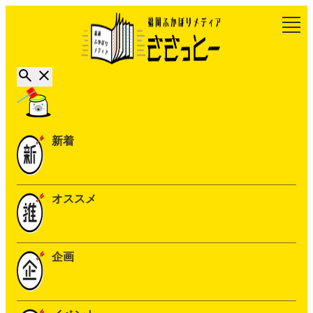
新着
オススメ
企画