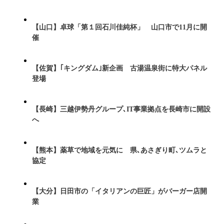
【山口】卓球「第１回石川佳純杯」 山口市で11月に開
催
【佐賀】｢キングダム｣新企画 古湯温泉街に特大パネル
登場
【長崎】三越伊勢丹グループ､IT事業拠点を長崎市に開設
へ
【熊本】薬草で地域を元気に 県､あさぎり町､ツムラと
協定
【大分】日田市の「イタリアンの巨匠」がバーガー店開
業