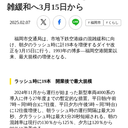
雑緩和へ3月15日から
2025.02.07
福岡市
くらし
福岡市交通局は、市地下鉄空港線の混雑緩和に向
け、朝夕のラッシュ時に計19本を増便するダイヤ改
正を3月15日に行う。1993年の博多―福岡空港開業以
来、最大規模の増便となる。
ラッシュ時に19本 開業後で最大規模
2024年11月から運行が始まった新型車両4000系の
導入に伴う27年度までの暫定的な措置。平日朝(午前
7時～同9時台)に7往復、平日夕方(午後5時～同7時台)
に12往復増便し、朝ラッシュ時の運行間隔は最大20
秒、夕方ラッシュ時は最大1分20秒短縮される。朝の
混雑率は現行の130％から125％、夕方は120％から