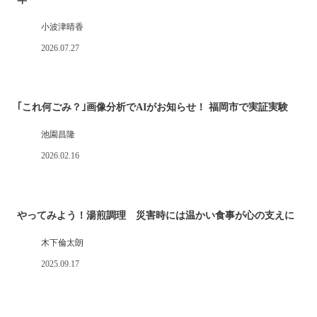
小波津晴香
2026.07.27
｢これ何ごみ？｣画像分析でAIがお知らせ！ 福岡市で実証実験
池園昌隆
2026.02.16
やってみよう！湯煎調理 災害時には温かい食事が心の支えに
木下倫太朗
2025.09.17