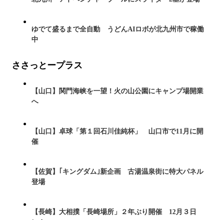
ゆでて盛るまで全自動 うどんAIロボが北九州市で稼働
中
ささっとープラス
【山口】関門海峡を一望！火の山公園にキャンプ場開業
へ
【山口】卓球「第１回石川佳純杯」 山口市で11月に開
催
【佐賀】｢キングダム｣新企画 古湯温泉街に特大パネル
登場
【長崎】大相撲「長崎場所」２年ぶり開催 12月３日