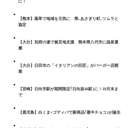
に！
【熊本】薬草で地域を元気に 県､あさぎり町､ツムラと
協定
【大分】別府の湯で被災地支援 熊本県八代市に温泉運
搬
【大分】日田市の「イタリアンの巨匠」がバーガー店開
業
【宮崎】日向市駅が期間限定｢日向坂46駅｣に！10月末ま
で
【鹿児島】白くま×ゴディバで新商品｢最中チョコ｣が誕生