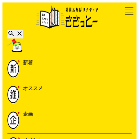
新着
オススメ
企画