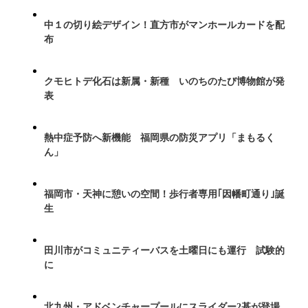
中１の切り絵デザイン！直方市がマンホールカードを配
布
クモヒトデ化石は新属・新種 いのちのたび博物館が発
表
熱中症予防へ新機能 福岡県の防災アプリ「まもるく
ん」
福岡市・天神に憩いの空間！歩行者専用｢因幡町通り｣誕
生
田川市がコミュニティーバスを土曜日にも運行 試験的
に
北九州・アドベンチャープールにスライダー2基が登場