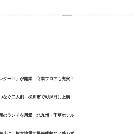
advertisement
ンターⅡ」が開業 商業フロアも充実！
つなぐ二人劇 柳川市で8月8日に上演
2種のランチを用意 北九州・千草ホテル
｣中止に 熊本地震で警備態勢など整わず