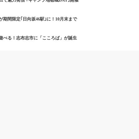
で魅力発信 ｢キャンプ地都城DAY｣開催
期間限定｢日向坂46駅｣に！10月末まで
遊べる！志布志市に「こころば」が誕生