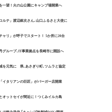
を一望！火の山公園にキャンプ場開業へ
コルテ」渡辺銀次さん､山口ふるさと大使に
チャリ」が呼子でスタート！ 5か所に20台
丹グループ､IT事業拠点を長崎市に開設へ
域を元気に 県､あさぎり町､ツムラと協定
「イタリアンの巨匠」がバーガー店開業
とオットセイが間近に！つくみイルカ島