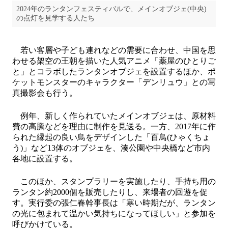
2024年のランタンフェスティバルで、メインオブジェ(中央)
の点灯を見学する人たち
若い客層や子ども連れなどの需要に合わせ、中国を思
わせる架空の王朝を描いた人気アニメ「薬屋のひとりご
と」とコラボしたランタンオブジェを設置するほか、ポ
ケットモンスターのキャラクター「デンリュウ」との写
真撮影会も行う。
例年、新しく作られていたメインオブジェは、原材料
費の高騰などを理由に制作を見送る。一方、2017年に作
られた縁起の良い鳥をデザインした「百鳥(ひゃくちょ
う)」など13体のオブジェを、湊公園や中央橋など市内
各地に設置する。
このほか、スタンプラリーを実施したり、手持ち用の
ランタン約2000個を販売したりし、来場者の回遊を促
す。実行委の張仁春幹事長は「寒い時期だが、ランタン
の光に包まれて温かい気持ちになってほしい」と参加を
呼びかけている。