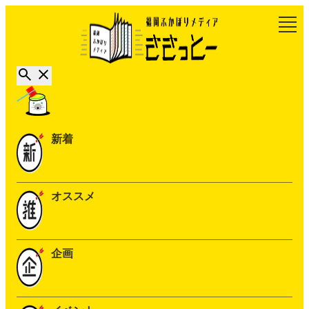
新着
オススメ
企画