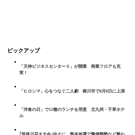
ピックアップ
「天神ビジネスセンターⅡ」が開業 商業フロアも充
実！
「ヒロシマ」心をつなぐ二人劇 柳川市で8月8日に上演
「洋食の日」で12種のランチを用意 北九州・千草ホテ
ル
｢筑後川花火大会｣中止に 熊本地震で警備態勢など整わ