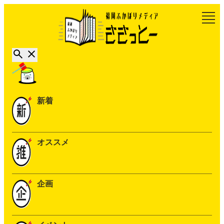
新着
オススメ
企画