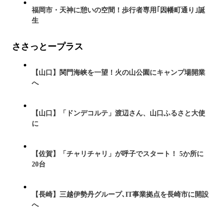
福岡市・天神に憩いの空間！歩行者専用｢因幡町通り｣誕
生
ささっとープラス
【山口】関門海峡を一望！火の山公園にキャンプ場開業
へ
【山口】「ドンデコルテ」渡辺さん、山口ふるさと大使
に
【佐賀】「チャリチャリ」が呼子でスタート！ 5か所に
20台
【長崎】三越伊勢丹グループ､IT事業拠点を長崎市に開設
へ