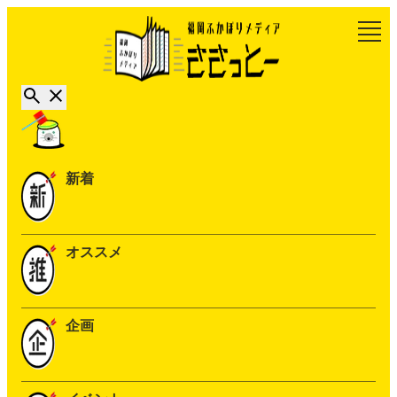
新着
オススメ
企画