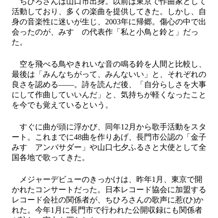
ちひろさんは山口市出身。以前は東京で作曲家として
活動しており、多くの楽曲を提供してきた。しかし、自
身の音楽性に迷いが生じ、2003年に帰郷。傷心の中で出
会ったのが、みすゞの代表作「私と小鳥と鈴と」だっ
た。
空を飛べる鳥やきれいな音の鳴る鈴を人間と比較し、
最後は「みんなちがって、みんないい」と、それぞれの
良さを認める――。詩を読んだ後、「自分らしさを大事
にして作曲していいんだ」と、気持ちが軽くなったこと
を今でも覚えているという。
すぐに曲が頭に浮かび、同年12月から歌手活動をスタ
ート。これまでに48曲を作りあげ、長門市公認の「金子
みすゞアンバサダー」や山口七夕ふるさと大使として全
国各地で歌ってきた。
メジャーデビューのきっかけは、昨年1月、東京で開
かれたコンサートだった。日本レコード協会に加盟する
レコード会社の関係者が、ちひろさんの歌声に惹(ひ)か
れた。今年1月に長門市で行われた公開収録にも関係者