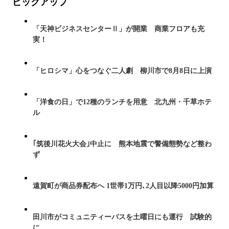
ピックアップ
「天神ビジネスセンターⅡ」が開業 商業フロアも充
実！
「ヒロシマ」心をつなぐ二人劇 柳川市で8月8日に上演
「洋食の日」で12種のランチを用意 北九州・千草ホテ
ル
｢筑後川花火大会｣中止に 熊本地震で警備態勢など整わ
ず
遠賀町が商品券配布へ 1世帯1万円､2人目以降5000円加算
田川市がコミュニティーバスを土曜日にも運行 試験的
に