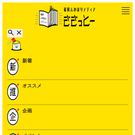
新着
オススメ
企画