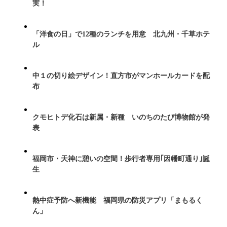
実！
「洋食の日」で12種のランチを用意 北九州・千草ホテ
ル
中１の切り絵デザイン！直方市がマンホールカードを配
布
クモヒトデ化石は新属・新種 いのちのたび博物館が発
表
福岡市・天神に憩いの空間！歩行者専用｢因幡町通り｣誕
生
熱中症予防へ新機能 福岡県の防災アプリ「まもるく
ん」