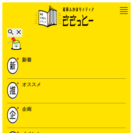
新着
オススメ
企画