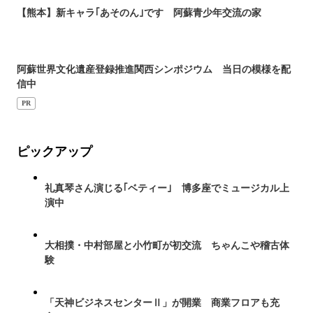
【熊本】新キャラ｢あそのん｣です 阿蘇青少年交流の家
阿蘇世界文化遺産登録推進関西シンポジウム 当日の模様を配
信中
PR
ピックアップ
礼真琴さん演じる｢ベティー｣ 博多座でミュージカル上
演中
大相撲・中村部屋と小竹町が初交流 ちゃんこや稽古体
験
「天神ビジネスセンターⅡ」が開業 商業フロアも充