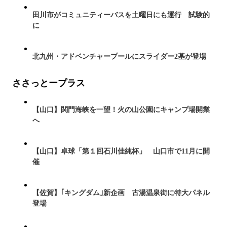
田川市がコミュニティーバスを土曜日にも運行 試験的
に
北九州・アドベンチャープールにスライダー2基が登場
ささっとープラス
【山口】関門海峡を一望！火の山公園にキャンプ場開業
へ
【山口】卓球「第１回石川佳純杯」 山口市で11月に開
催
【佐賀】｢キングダム｣新企画 古湯温泉街に特大パネル
登場