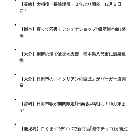
【長崎】大相撲「長崎場所」２年ぶり開催 12月３日
に！
【熊本】買って応援！アンテナショップ｢銀座熊本館｣盛
況
【大分】別府の湯で被災地支援 熊本県八代市に温泉運
搬
【大分】日田市の「イタリアンの巨匠」がバーガー店開
業
【宮崎】日向市駅が期間限定｢日向坂46駅｣に！10月末ま
で
【鹿児島】白くま×ゴディバで新商品｢最中チョコ｣が誕生