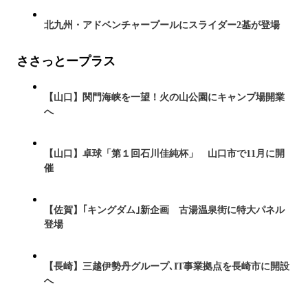
北九州・アドベンチャープールにスライダー2基が登場
ささっとープラス
【山口】関門海峡を一望！火の山公園にキャンプ場開業
へ
【山口】卓球「第１回石川佳純杯」 山口市で11月に開
催
【佐賀】｢キングダム｣新企画 古湯温泉街に特大パネル
登場
【長崎】三越伊勢丹グループ､IT事業拠点を長崎市に開設
へ