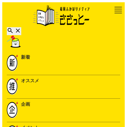
新着
オススメ
企画