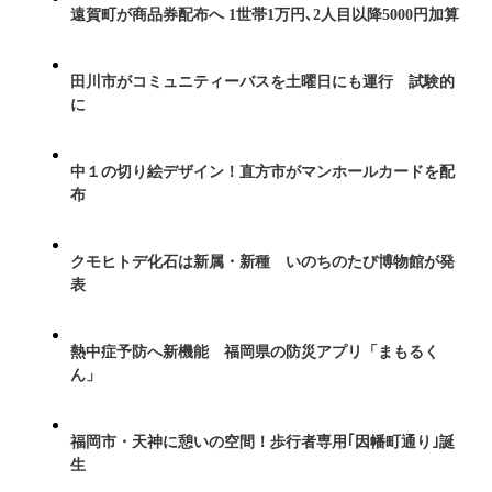
遠賀町が商品券配布へ 1世帯1万円､2人目以降5000円加算
田川市がコミュニティーバスを土曜日にも運行 試験的
に
中１の切り絵デザイン！直方市がマンホールカードを配
布
クモヒトデ化石は新属・新種 いのちのたび博物館が発
表
熱中症予防へ新機能 福岡県の防災アプリ「まもるく
ん」
福岡市・天神に憩いの空間！歩行者専用｢因幡町通り｣誕
生