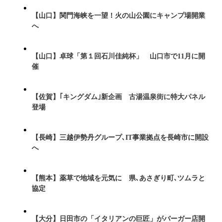
【山口】関門海峡を一望！火の山公園にキャンプ場開業
へ
【山口】卓球「第１回石川佳純杯」 山口市で11月に開
催
【佐賀】｢キングダム｣新企画 古湯温泉街に特大パネル
登場
【長崎】三越伊勢丹グループ､IT事業拠点を長崎市に開設
へ
【熊本】薬草で地域を元気に 県､あさぎり町､ツムラと
協定
【大分】日田市の「イタリアンの巨匠」がバーガー店開