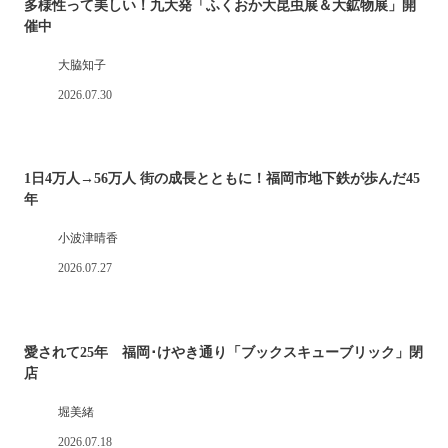
多様性って美しい！九大発「ふくおか大昆虫展＆大鉱物展」開
催中
大脇知子
2026.07.30
1日4万人→56万人 街の成長とともに！福岡市地下鉄が歩んだ45
年
小波津晴香
2026.07.27
愛されて25年 福岡･けやき通り「ブックスキューブリック」閉
店
堀美緒
2026.07.18