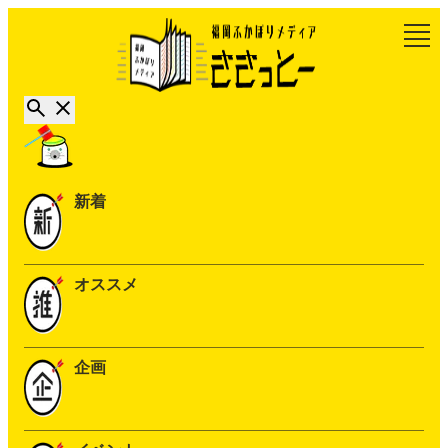
新着
オススメ
企画