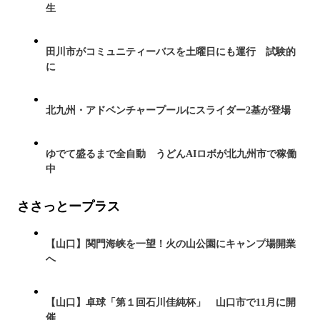
生
田川市がコミュニティーバスを土曜日にも運行 試験的
に
北九州・アドベンチャープールにスライダー2基が登場
ゆでて盛るまで全自動 うどんAIロボが北九州市で稼働
中
ささっとープラス
【山口】関門海峡を一望！火の山公園にキャンプ場開業
へ
【山口】卓球「第１回石川佳純杯」 山口市で11月に開
催