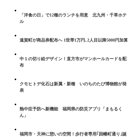
「洋食の日」で12種のランチを用意 北九州・千草ホテ
ル
遠賀町が商品券配布へ 1世帯1万円､2人目以降5000円加算
中１の切り絵デザイン！直方市がマンホールカードを配
布
クモヒトデ化石は新属・新種 いのちのたび博物館が発
表
熱中症予防へ新機能 福岡県の防災アプリ「まもるく
ん」
福岡市・天神に憩いの空間！歩行者専用｢因幡町通り｣誕