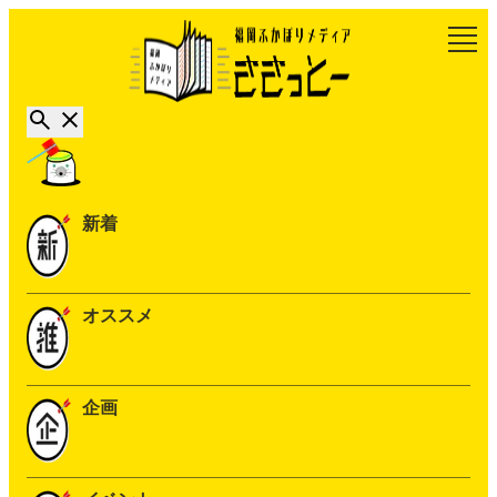
新着
オススメ
企画