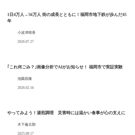
1日4万人→56万人 街の成長とともに！福岡市地下鉄が歩んだ45
年
小波津晴香
2026.07.27
｢これ何ごみ？｣画像分析でAIがお知らせ！ 福岡市で実証実験
池園昌隆
2026.02.16
やってみよう！湯煎調理 災害時には温かい食事が心の支えに
木下倫太朗
2025.09.17