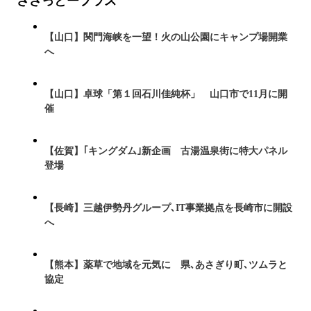
ささっとープラス
【山口】関門海峡を一望！火の山公園にキャンプ場開業
へ
【山口】卓球「第１回石川佳純杯」 山口市で11月に開
催
【佐賀】｢キングダム｣新企画 古湯温泉街に特大パネル
登場
【長崎】三越伊勢丹グループ､IT事業拠点を長崎市に開設
へ
【熊本】薬草で地域を元気に 県､あさぎり町､ツムラと
協定