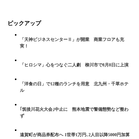
ピックアップ
「天神ビジネスセンターⅡ」が開業 商業フロアも充
実！
「ヒロシマ」心をつなぐ二人劇 柳川市で8月8日に上演
「洋食の日」で12種のランチを用意 北九州・千草ホテ
ル
｢筑後川花火大会｣中止に 熊本地震で警備態勢など整わ
ず
遠賀町が商品券配布へ 1世帯1万円､2人目以降5000円加算