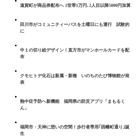
遠賀町が商品券配布へ 1世帯1万円､2人目以降5000円加算
田川市がコミュニティーバスを土曜日にも運行 試験的
に
中１の切り絵デザイン！直方市がマンホールカードを配
布
クモヒトデ化石は新属・新種 いのちのたび博物館が発
表
熱中症予防へ新機能 福岡県の防災アプリ「まもるく
ん」
福岡市・天神に憩いの空間！歩行者専用｢因幡町通り｣誕
生