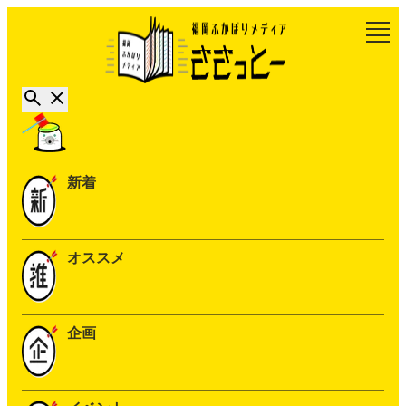
新着
オススメ
企画