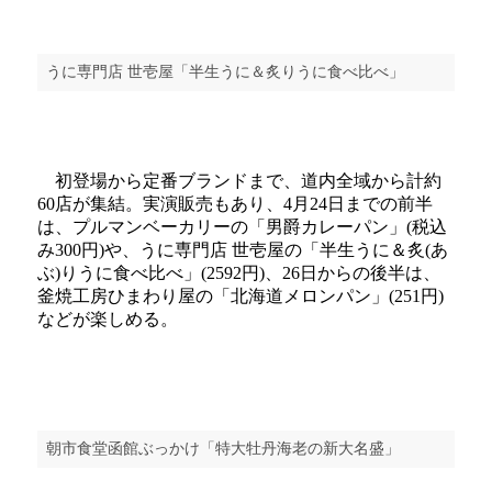
うに専門店 世壱屋「半生うに＆炙りうに食べ比べ」
初登場から定番ブランドまで、道内全域から計約
60店が集結。実演販売もあり、4月24日までの前半
は、プルマンベーカリーの「男爵カレーパン」(税込
み300円)や、うに専門店 世壱屋の「半生うに＆炙(あ
ぶ)りうに食べ比べ」(2592円)、26日からの後半は、
釜焼工房ひまわり屋の「北海道メロンパン」(251円)
などが楽しめる。
朝市食堂函館ぶっかけ「特大牡丹海老の新大名盛」