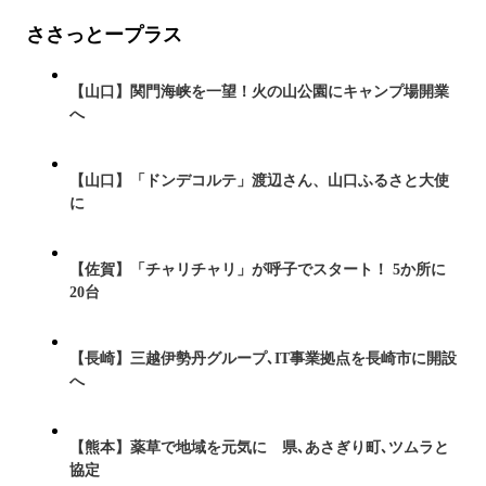
ささっとープラス
【山口】関門海峡を一望！火の山公園にキャンプ場開業
へ
【山口】「ドンデコルテ」渡辺さん、山口ふるさと大使
に
【佐賀】「チャリチャリ」が呼子でスタート！ 5か所に
20台
【長崎】三越伊勢丹グループ､IT事業拠点を長崎市に開設
へ
【熊本】薬草で地域を元気に 県､あさぎり町､ツムラと
協定