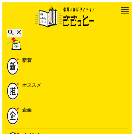
新着
オススメ
企画