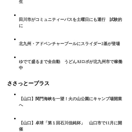
生
田川市がコミュニティーバスを土曜日にも運行 試験的
に
北九州・アドベンチャープールにスライダー2基が登場
ゆでて盛るまで全自動 うどんAIロボが北九州市で稼働
中
ささっとープラス
【山口】関門海峡を一望！火の山公園にキャンプ場開業
へ
【山口】卓球「第１回石川佳純杯」 山口市で11月に開
催