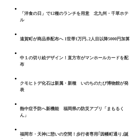
「洋食の日」で12種のランチを用意 北九州・千草ホテ
ル
遠賀町が商品券配布へ 1世帯1万円､2人目以降5000円加算
中１の切り絵デザイン！直方市がマンホールカードを配
布
クモヒトデ化石は新属・新種 いのちのたび博物館が発
表
熱中症予防へ新機能 福岡県の防災アプリ「まもるく
ん」
福岡市・天神に憩いの空間！歩行者専用｢因幡町通り｣誕