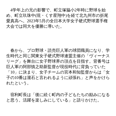
4学年上の兄の影響で、町立塚脇小2年時に野球を始
め、町立玖珠中(現・くす星翔中)を経て北九州市の折尾
愛真高へ。2023年5月の全日本大学女子硬式野球選手権
大会では同大を優勝に導いた。
春から、プロ野球・読売巨人軍の球団職員になり、学
生時代と同じ関東女子硬式野球連盟主催の「ヴィーナス
リーグ」を舞台に女子野球界の頂点を目指す。背番号は
巨人軍の阿部慎之助新監督が現役時代に背負っていた
「10」に決まり、女子チームの宮本和知監督からは「女
子の10番は瀧石と言われるように頑張れ」と声をかけら
れたという。
宿利町長は「後に続く町内の子どもたちの励みになる
と思う。活躍を楽しみにしている」と語りかけた。