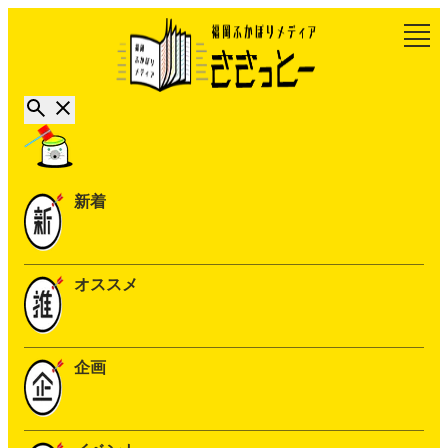
新着
オススメ
企画