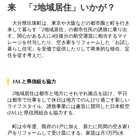
来 「2地域居住」いかが？
大分県玖珠町は、東京や大阪などの都市圏と町を行き
来して暮らす「2地域居住」の都市住民の誘致に乗り出
す。関心がある人に4往復分の航空運賃に相当するマイ
レージを付与したり、空き家をリフォームした「お試し
暮らし住宅」を安価で提供したりして将来的な移住、定
住を促す考えだ。
JALと県信組も協力
2地域居住は都市と地方にそれぞれ拠点を設け、平日
は都市で仕事をして休日は地方でのんびり過ごす新しい
ライフスタイル。誘致事業には趣旨に賛同した日本航空
(JAL)と県信用組合も協力する。
町は今年度、既存の1戸に加え、新たに民間の空き家1
戸をリフォームして受け皿にする。家賃は月3万円(水