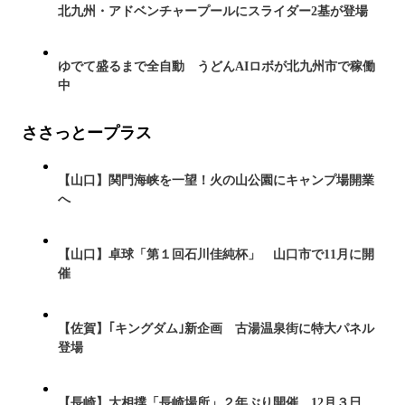
北九州・アドベンチャープールにスライダー2基が登場
ゆでて盛るまで全自動 うどんAIロボが北九州市で稼働
中
ささっとープラス
【山口】関門海峡を一望！火の山公園にキャンプ場開業
へ
【山口】卓球「第１回石川佳純杯」 山口市で11月に開
催
【佐賀】｢キングダム｣新企画 古湯温泉街に特大パネル
登場
【長崎】大相撲「長崎場所」２年ぶり開催 12月３日