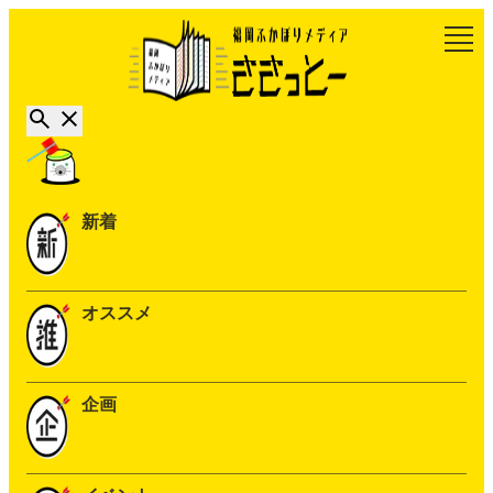
新着
オススメ
企画