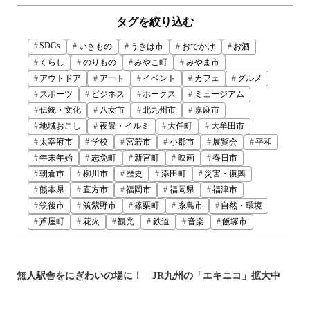
タグを絞り込む
SDGs
いきもの
うきは市
おでかけ
お酒
くらし
のりもの
みやこ町
みやま市
アウトドア
アート
イベント
カフェ
グルメ
スポーツ
ビジネス
ホークス
ミュージアム
伝統・文化
八女市
北九州市
嘉麻市
地域おこし
夜景・イルミ
大任町
大牟田市
太宰府市
学校
宮若市
小郡市
展覧会
平和
年末年始
志免町
新宮町
映画
春日市
朝倉市
柳川市
歴史
添田町
災害・復興
熊本県
直方市
福岡市
福岡県
福津市
筑後市
筑紫野市
篠栗町
糸島市
自然・環境
芦屋町
花火
観光
鉄道
音楽
飯塚市
無人駅舎をにぎわいの場に！ JR九州の「エキニコ」拡大中