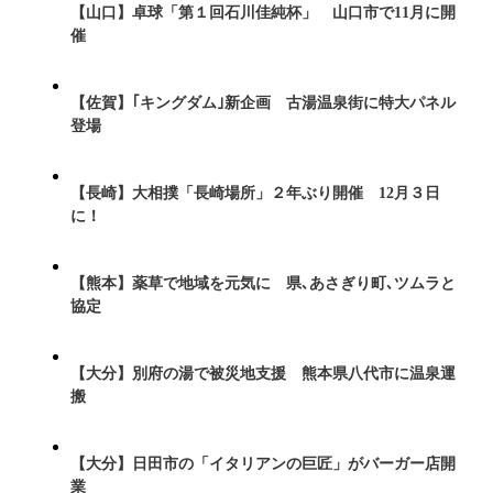
【山口】卓球「第１回石川佳純杯」 山口市で11月に開
催
【佐賀】｢キングダム｣新企画 古湯温泉街に特大パネル
登場
【長崎】大相撲「長崎場所」２年ぶり開催 12月３日
に！
【熊本】薬草で地域を元気に 県､あさぎり町､ツムラと
協定
【大分】別府の湯で被災地支援 熊本県八代市に温泉運
搬
【大分】日田市の「イタリアンの巨匠」がバーガー店開
業