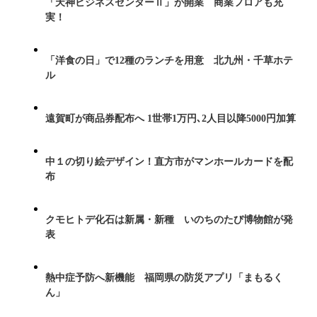
「天神ビジネスセンターⅡ」が開業 商業フロアも充
実！
「洋食の日」で12種のランチを用意 北九州・千草ホテ
ル
遠賀町が商品券配布へ 1世帯1万円､2人目以降5000円加算
中１の切り絵デザイン！直方市がマンホールカードを配
布
クモヒトデ化石は新属・新種 いのちのたび博物館が発
表
熱中症予防へ新機能 福岡県の防災アプリ「まもるく
ん」