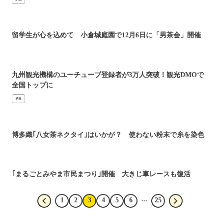
留学生が心を込めて 小倉城庭園で12月6日に「男茶会」開催
九州観光機構のユーチューブ登録者が3万人突破！観光DMOで
全国トップに
PR
博多織｢八女茶ネクタイ｣はいかが？ 使わない粉末で糸を染色
｢まるごとみやま市民まつり｣開催 大きじ車レースも復活
...
1
2
3
4
5
6
25