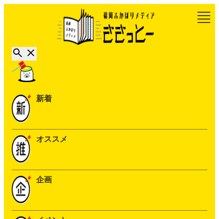
新着
オススメ
企画