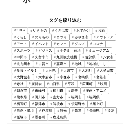
タグを絞り込む
SDGs
いきもの
うきは市
おでかけ
お酒
くらし
のりもの
まつり
みやま市
アウトドア
アート
イベント
カフェ
グルメ
コロナ
スポーツ
ビジネス
ホテル・宿泊
ミュージアム
中間市
久留米市
九州観光機構
佐賀県
八女市
北九州市
古賀市
嘉麻市
地域
地域おこし
夜景・イルミ
大分県
大川市
大木町
大牟田市
大野城市
太宰府市
宗像市
宮崎県
宮若市
寺社
展覧会
山口県
平和
広川町
映画
朝倉市
東峰村
柳川市
歴史
漫画・アニメ
熊本県
田川市
直方市
福岡市
福岡県
福智町
福津市
筑後市
筑紫野市
築上町
自然・環境
芦屋町
観光
鉄道
長崎県
音楽
飯塚市
香春町
鹿児島県