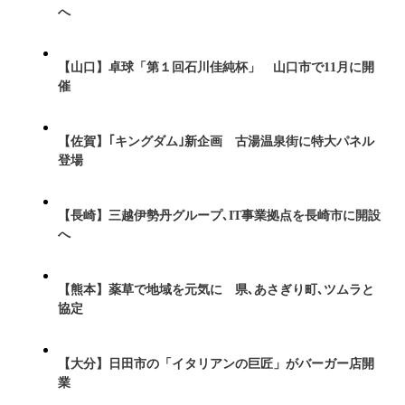
へ
【山口】卓球「第１回石川佳純杯」 山口市で11月に開
催
【佐賀】｢キングダム｣新企画 古湯温泉街に特大パネル
登場
【長崎】三越伊勢丹グループ､IT事業拠点を長崎市に開設
へ
【熊本】薬草で地域を元気に 県､あさぎり町､ツムラと
協定
【大分】日田市の「イタリアンの巨匠」がバーガー店開
業