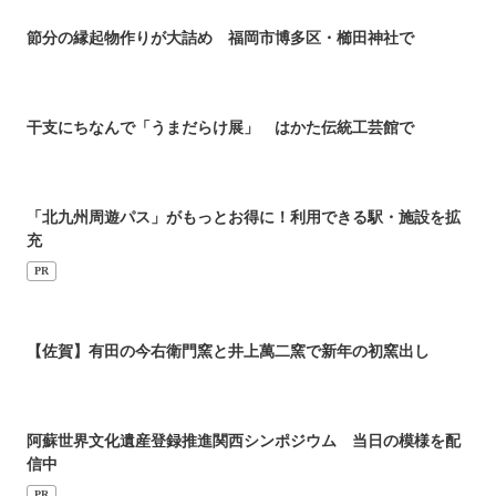
節分の縁起物作りが大詰め 福岡市博多区・櫛田神社で
干支にちなんで「うまだらけ展」 はかた伝統工芸館で
「北九州周遊パス」がもっとお得に！利用できる駅・施設を拡
充
PR
【佐賀】有田の今右衛門窯と井上萬二窯で新年の初窯出し
阿蘇世界文化遺産登録推進関西シンポジウム 当日の模様を配
信中
PR