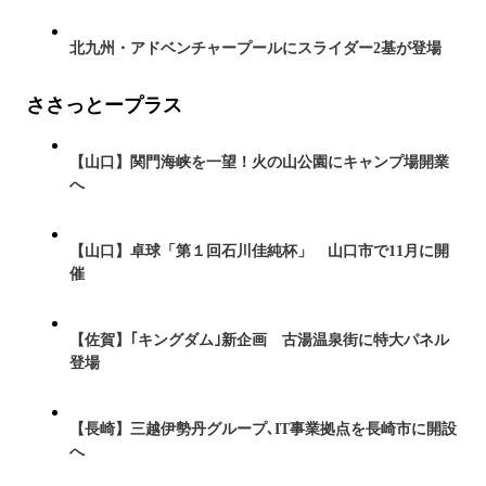
北九州・アドベンチャープールにスライダー2基が登場
ささっとープラス
【山口】関門海峡を一望！火の山公園にキャンプ場開業
へ
【山口】卓球「第１回石川佳純杯」 山口市で11月に開
催
【佐賀】｢キングダム｣新企画 古湯温泉街に特大パネル
登場
【長崎】三越伊勢丹グループ､IT事業拠点を長崎市に開設
へ