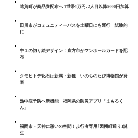
遠賀町が商品券配布へ 1世帯1万円､2人目以降5000円加算
田川市がコミュニティーバスを土曜日にも運行 試験的
に
中１の切り絵デザイン！直方市がマンホールカードを配
布
クモヒトデ化石は新属・新種 いのちのたび博物館が発
表
熱中症予防へ新機能 福岡県の防災アプリ「まもるく
ん」
福岡市・天神に憩いの空間！歩行者専用｢因幡町通り｣誕
生