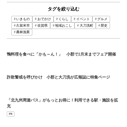
タグを絞り込む
いきもの
おでかけ
くらし
イベント
グルメ
久留米市
佐賀県
地域おこし
大刀洗町
歴史
農林漁業
鴨料理を食べに「かも～ん！」 小郡で2月末までフェア開催
詐欺警戒を呼びかけ 小郡と大刀洗が広報誌に特集ページ
「北九州周遊パス」がもっとお得に！利用できる駅・施設を拡
充
PR