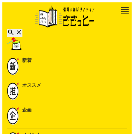
新着
オススメ
企画