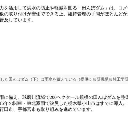
力を活用して洪水の防止や軽減を図る「田んぼダム」は、コメ
板の取り付けが安価でできる上、維持管理の手間がほとんどか
普及しています。
置した田んぼダム（下）は雨水を蓄えている（提供：農研機構農村工学
に備え、球磨川流域で200ヘクタール規模の田んぼダムを整
015年の関東・東北豪雨で被災した栃木県小山市はすでに導入。1
行田市、宇都宮市も取り組みを進めています。