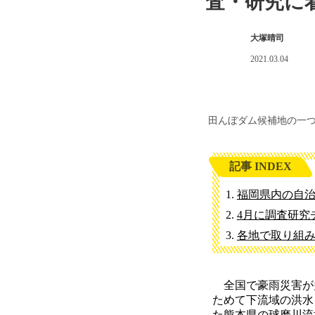
査・研究に
大塚晴司
2021.03.04
田んぼダム候補地の一
記事 INDEX
福岡県内の自
4月に調査研究
各地で取り組
全国で豪雨災害が
ためて下流域の洪水
た熊本県の球磨川流