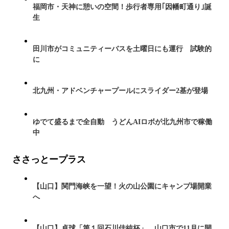
福岡市・天神に憩いの空間！歩行者専用｢因幡町通り｣誕
生
田川市がコミュニティーバスを土曜日にも運行 試験的
に
北九州・アドベンチャープールにスライダー2基が登場
ゆでて盛るまで全自動 うどんAIロボが北九州市で稼働
中
ささっとープラス
【山口】関門海峡を一望！火の山公園にキャンプ場開業
へ
【山口】卓球「第１回石川佳純杯」 山口市で11月に開