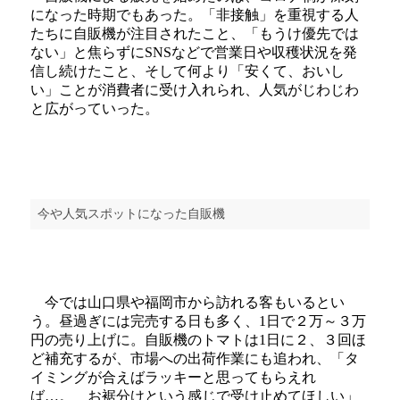
になった時期でもあった。「非接触」を重視する人
たちに自販機が注目されたこと、「もうけ優先では
ない」と焦らずにSNSなどで営業日や収穫状況を発
信し続けたこと、そして何より「安くて、おいし
い」ことが消費者に受け入れられ、人気がじわじわ
と広がっていった。
今や人気スポットになった自販機
今では山口県や福岡市から訪れる客もいるとい
う。昼過ぎには完売する日も多く、1日で２万～３万
円の売り上げに。自販機のトマトは1日に２、３回ほ
ど補充するが、市場への出荷作業にも追われ、「タ
イミングが合えばラッキーと思ってもらえれ
ば…。 お裾分けという感じで受け止めてほしい」