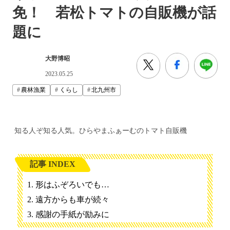
免！ 若松トマトの自販機が話
題に
大野博昭
2023.05.25
農林漁業
くらし
北九州市
知る人ぞ知る人気。ひらやまふぁーむのトマト自販機
記事 INDEX
形はふぞろいでも…
遠方からも車が続々
感謝の手紙が励みに