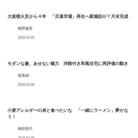
大規模火災から４年 「旦過市場」再生へ新施設が７月末完成
梅野健吾
2026.05.02
モダンな趣、あせない魅力 洋館付き和風住宅に再評価の動き
堀美緒
2026.03.06
小麦アレルギーの弟と食べたいな 「一緒にラーメン」夢かな
う！
鶴田明子