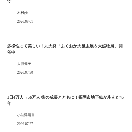
で
木村歩
2026.08.01
多様性って美しい！九大発「ふくおか大昆虫展＆大鉱物展」開
催中
大脇知子
2026.07.30
1日4万人→56万人 街の成長とともに！福岡市地下鉄が歩んだ45
年
小波津晴香
2026.07.27