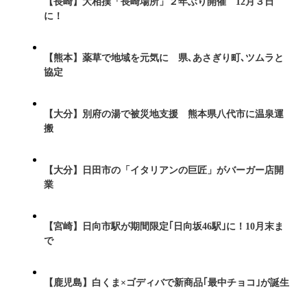
【長崎】大相撲「長崎場所」２年ぶり開催 12月３日
に！
【熊本】薬草で地域を元気に 県､あさぎり町､ツムラと
協定
【大分】別府の湯で被災地支援 熊本県八代市に温泉運
搬
【大分】日田市の「イタリアンの巨匠」がバーガー店開
業
【宮崎】日向市駅が期間限定｢日向坂46駅｣に！10月末ま
で
【鹿児島】白くま×ゴディバで新商品｢最中チョコ｣が誕生