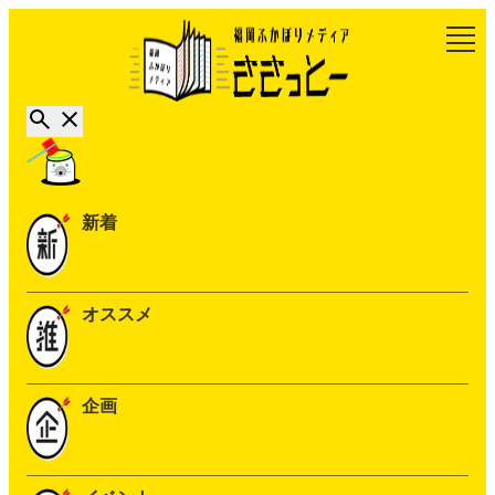
新着
オススメ
企画