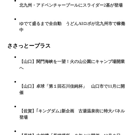
北九州・アドベンチャープールにスライダー2基が登場
ゆでて盛るまで全自動 うどんAIロボが北九州市で稼働
中
ささっとープラス
【山口】関門海峡を一望！火の山公園にキャンプ場開業
へ
【山口】卓球「第１回石川佳純杯」 山口市で11月に開
催
【佐賀】｢キングダム｣新企画 古湯温泉街に特大パネル
登場