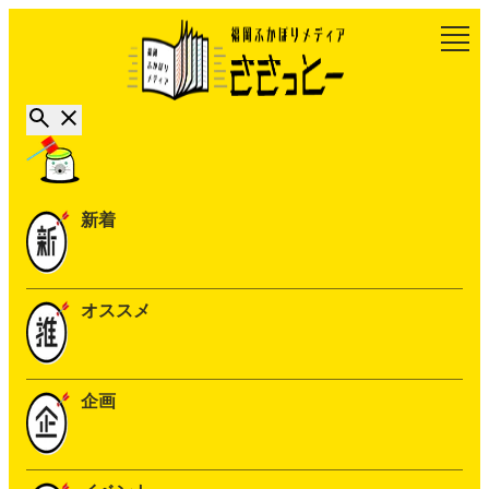
新着
オススメ
企画