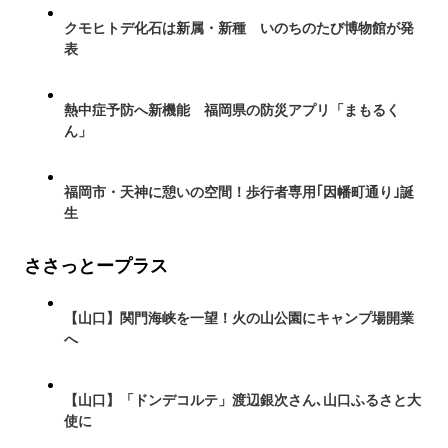
クモヒトデ化石は新属・新種 いのちのたび博物館が発
表
熱中症予防へ新機能 福岡県の防災アプリ「まもるく
ん」
福岡市・天神に憩いの空間！歩行者専用｢因幡町通り｣誕
生
ささっとープラス
【山口】関門海峡を一望！火の山公園にキャンプ場開業
へ
【山口】「ドンデコルテ」渡辺銀次さん､山口ふるさと大
使に