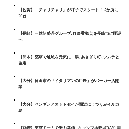
【佐賀】「チャリチャリ」が呼子でスタート！ 5か所に
20台
【長崎】三越伊勢丹グループ､IT事業拠点を長崎市に開設
へ
【熊本】薬草で地域を元気に 県､あさぎり町､ツムラと
協定
【大分】日田市の「イタリアンの巨匠」がバーガー店開
業
【大分】ペンギンとオットセイが間近に！つくみイルカ
島
【宮崎】東京ドームで魅力発信 ｢キャンプ地都城DAY｣開