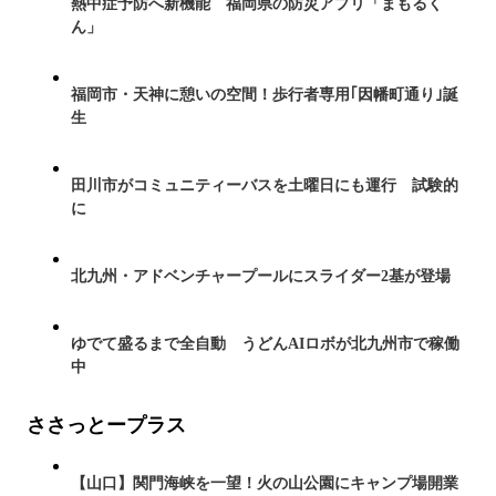
熱中症予防へ新機能 福岡県の防災アプリ「まもるく
ん」
福岡市・天神に憩いの空間！歩行者専用｢因幡町通り｣誕
生
田川市がコミュニティーバスを土曜日にも運行 試験的
に
北九州・アドベンチャープールにスライダー2基が登場
ゆでて盛るまで全自動 うどんAIロボが北九州市で稼働
中
ささっとープラス
【山口】関門海峡を一望！火の山公園にキャンプ場開業