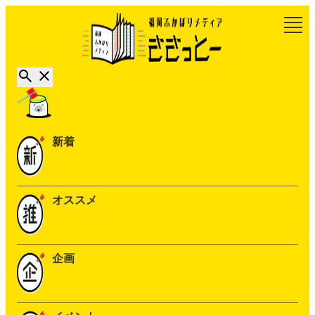
新着
オススメ
企画