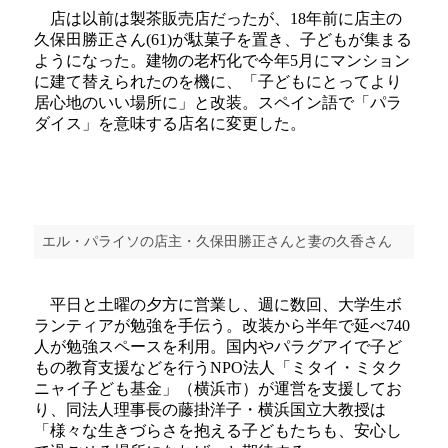
店は以前は製茶販売店だったが、18年前に店主の
久保田勝正さん(61)が駄菓子を置き、子どもが集まる
ようになった。建物の老朽化で今年5月にマンション
に建て替えられたのを機に、「子どもにとってより
居心地のいい場所に」と改装。スペイン語で「パラ
ダイス」を意味する店名に変更した。
エル・パライソの店主・久保田勝正さんと妻の久香さん
平日と土曜の夕方に営業し、週に数回、大学生ボ
ランティアが勉強を手伝う。改装から半年で延べ740
人が勉強スペースを利用。国内やパラグアイで子ど
もの教育支援などを行うNPO法人「ミタイ・ミタク
ニャイ子ども基金」（横浜市）が運営を支援してお
り、同法人理事長の藤掛洋子・横浜国立大教授は
「様々な生きづらさを抱える子どもたちも、安心し