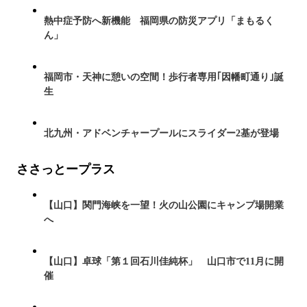
熱中症予防へ新機能 福岡県の防災アプリ「まもるく
ん」
福岡市・天神に憩いの空間！歩行者専用｢因幡町通り｣誕
生
北九州・アドベンチャープールにスライダー2基が登場
ささっとープラス
【山口】関門海峡を一望！火の山公園にキャンプ場開業
へ
【山口】卓球「第１回石川佳純杯」 山口市で11月に開
催