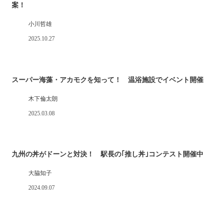
案！
小川哲雄
2025.10.27
スーパー海藻・アカモクを知って！ 温浴施設でイベント開催
木下倫太朗
2025.03.08
九州の丼がドーンと対決！ 駅長の｢推し丼｣コンテスト開催中
大脇知子
2024.09.07