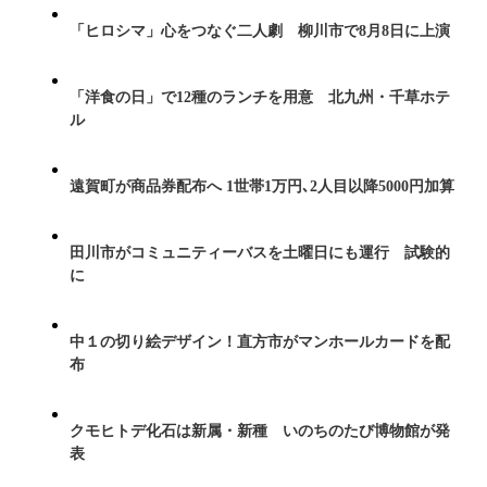
「ヒロシマ」心をつなぐ二人劇 柳川市で8月8日に上演
「洋食の日」で12種のランチを用意 北九州・千草ホテ
ル
遠賀町が商品券配布へ 1世帯1万円､2人目以降5000円加算
田川市がコミュニティーバスを土曜日にも運行 試験的
に
中１の切り絵デザイン！直方市がマンホールカードを配
布
クモヒトデ化石は新属・新種 いのちのたび博物館が発
表