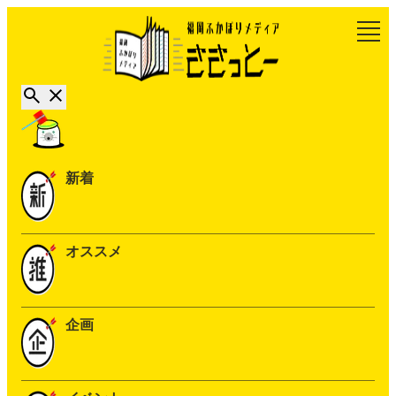
新着
オススメ
企画