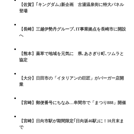
【佐賀】｢キングダム｣新企画 古湯温泉街に特大パネル
登場
【長崎】三越伊勢丹グループ､IT事業拠点を長崎市に開設
へ
【熊本】薬草で地域を元気に 県､あさぎり町､ツムラと
協定
【大分】日田市の「イタリアンの巨匠」がバーガー店開
業
【宮崎】郵便番号にちなみ…串間市で「まつり888」開催
【宮崎】日向市駅が期間限定｢日向坂46駅｣に！10月末ま
で