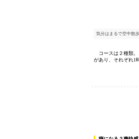
気分はまるで空中散
コースは２種類。
があり、それぞれ1
癖になる？爽快感