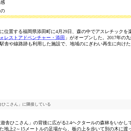
快感
もの
位置する福岡県添田町に4月29日、森の中でアスレチックを
ォレストアドベンチャー・添田
」がオープンした。2017年の
旧駅舎や線路跡も利用した施設で、地域のにぎわい再生に向け
舎ひこさん」に隣接している
遊舎ひこさん」の背後に広がる2.4ヘクタールの森林をいかし
た地上2～15メートルの足場から、板の上を歩いて別の木に渡