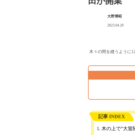
田が開業
大野博昭
2023.04.29
木々の間を縫うように1
記事 INDEX
木の上で”大冒