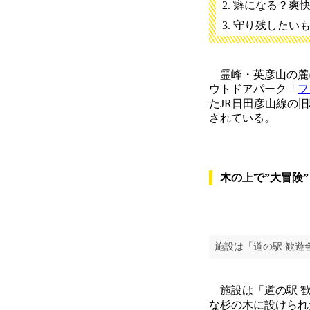
癖になる？爽
守り残したい
霊峰・英彦山の麓に
ウトドアパーク「
フ
たJR日田彦山線の
されている。
木の上で”大冒険”
施設は「道の駅 歓遊
施設は「道の駅 歓
な杉の木に設けられ