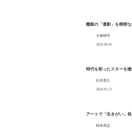
艦船の「遺影」を精密な
大塚晴司
2026.06.01
時代を彩ったスターを撮
白井貴久
2026.05.23
アートで「生きがい」発
柿本高志