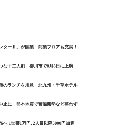
ンターⅡ」が開業 商業フロアも充実！
つなぐ二人劇 柳川市で8月8日に上演
2種のランチを用意 北九州・千草ホテル
｣中止に 熊本地震で警備態勢など整わず
へ 1世帯1万円､2人目以降5000円加算