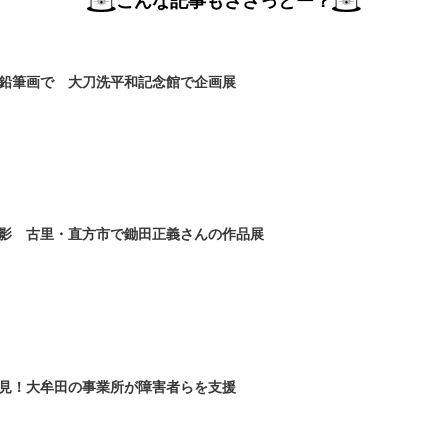
こんな記事もささっとー？
鉛筆画で 大刀洗平和記念館で企画展
影 古里・直方市で鋤田正義さんの作品展
見！大牟田の事業所が障害者らを支援