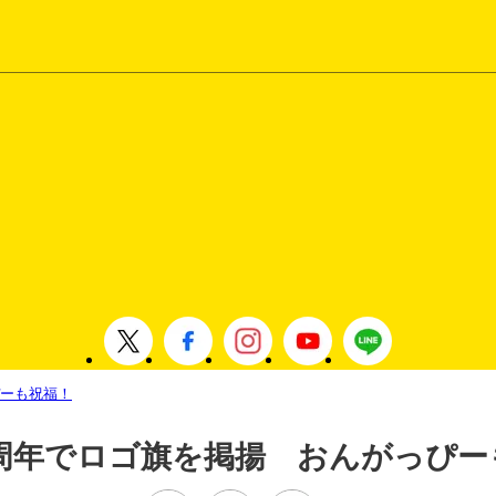
ぴーも祝福！
0周年でロゴ旗を掲揚 おんがっぴー