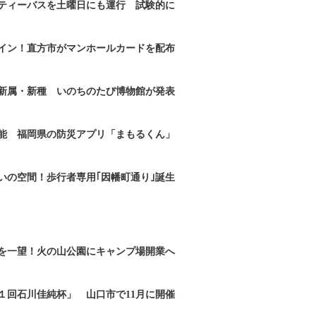
ティーバスを土曜日にも運行 試験的に
イン！直方市がマンホールカードを配布
新属・新種 いのちのたび博物館が発表
能 福岡県の防災アプリ「まもるくん」
いの空間！歩行者専用｢因幡町通り｣誕生
を一望！火の山公園にキャンプ場開業へ
１回石川佳純杯」 山口市で11月に開催