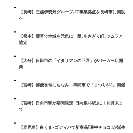
【長崎】三越伊勢丹グループ､IT事業拠点を長崎市に開設
へ
【熊本】薬草で地域を元気に 県､あさぎり町､ツムラと
協定
【大分】日田市の「イタリアンの巨匠」がバーガー店開
業
【宮崎】郵便番号にちなみ…串間市で「まつり888」開催
【宮崎】日向市駅が期間限定｢日向坂46駅｣に！10月末ま
で
【鹿児島】白くま×ゴディバで新商品｢最中チョコ｣が誕生