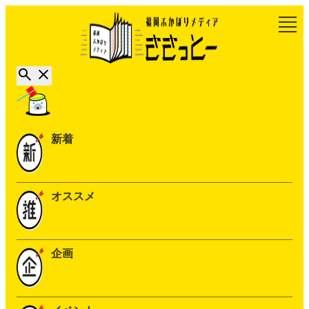
新着
オススメ
企画