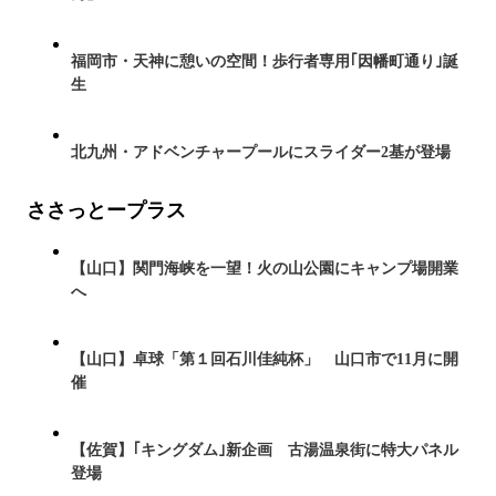
福岡市・天神に憩いの空間！歩行者専用｢因幡町通り｣誕
生
北九州・アドベンチャープールにスライダー2基が登場
ささっとープラス
【山口】関門海峡を一望！火の山公園にキャンプ場開業
へ
【山口】卓球「第１回石川佳純杯」 山口市で11月に開
催
【佐賀】｢キングダム｣新企画 古湯温泉街に特大パネル
登場