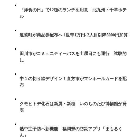
「洋食の日」で12種のランチを用意 北九州・千草ホテ
ル
遠賀町が商品券配布へ 1世帯1万円､2人目以降5000円加算
田川市がコミュニティーバスを土曜日にも運行 試験的
に
中１の切り絵デザイン！直方市がマンホールカードを配
布
クモヒトデ化石は新属・新種 いのちのたび博物館が発
表
熱中症予防へ新機能 福岡県の防災アプリ「まもるく
ん」